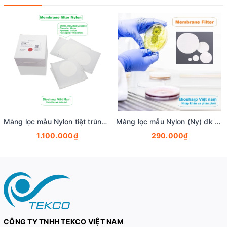
Màng lọc mẫu Nylon tiệt trùng (Ny) đk 47mm/0.22µm-0.45µm, 4x25 chiếc/hộp, hãng Biosharp
Màng lọc mẫu Nylon (Ny) đk 13-50mm/0.22µm-0.45µm, 4x25 chiếc/hộp, hãng Biosharp
1.100.000₫
290.000₫
CÔNG TY TNHH TEKCO VIỆT NAM