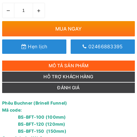
–
+
MUA NGAY
Hẹn lịch
02466883395
MÔ TẢ SẢN PHẨM
HỖ TRỢ KHÁCH HÀNG
ĐÁNH GIÁ
Phễu Buchner (Brinell Funnel)
Mã code:
BS-BFT-100 (100mm)
BS-BFT-120 (120mm)
BS-BFT-150 (150mm)