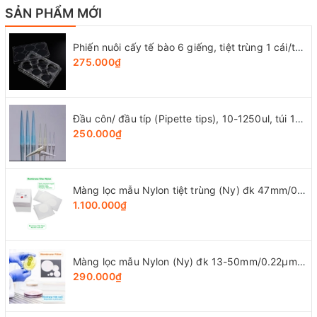
SẢN PHẨM MỚI
Phiến nuôi cấy tế bào 6 giếng, tiệt trùng 1 cái/túi (Cell Culture Plates), mã 07-6006, Biologix-USA
275.000₫
Đầu côn/ đầu típ (Pipette tips), 10-1250ul, túi 1000 cái, hãng LabSelect
250.000₫
Màng lọc mẫu Nylon tiệt trùng (Ny) đk 47mm/0.22µm-0.45µm, 4x25 chiếc/hộp, hãng Biosharp
1.100.000₫
Màng lọc mẫu Nylon (Ny) đk 13-50mm/0.22µm-0.45µm, 4x25 chiếc/hộp, hãng Biosharp
290.000₫