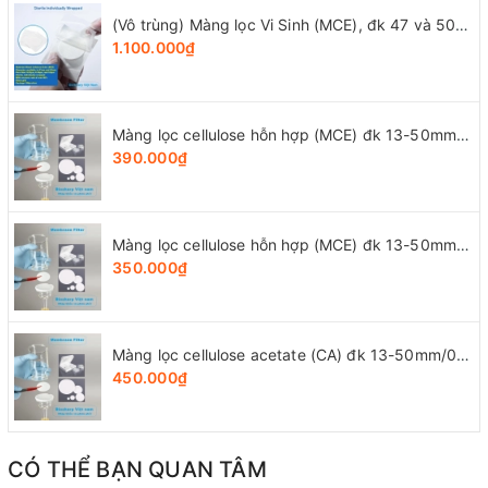
(Vô trùng) Màng lọc Vi Sinh (MCE), đk 47 và 50mm/0.8μm-0.22µm-0.45μm, 100 chiếc/hộp, Biosharp
1.100.000₫
Màng lọc cellulose hỗn hợp (MCE) đk 13-50mm/0.45µm, 4x25 chiếc/hộp, hãng Biosharp
390.000₫
Màng lọc cellulose hỗn hợp (MCE) đk 13-50mm/0.22µm, 4x25 chiếc/hộp, hãng Biosharp
350.000₫
Màng lọc cellulose acetate (CA) đk 13-50mm/0.45µm, 4x25 chiếc/hộp, hãng Biosharp
450.000₫
CÓ THỂ BẠN QUAN TÂM