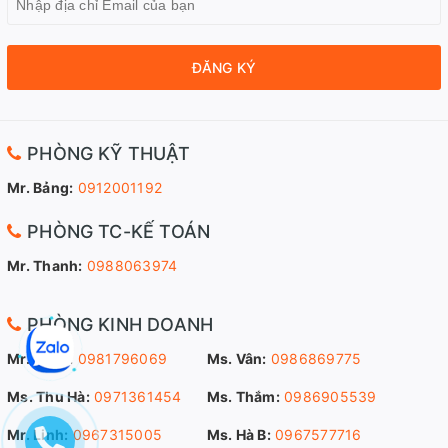
ĐĂNG KÝ
PHÒNG KỸ THUẬT
Mr. Bảng:
0912001192
PHÒNG TC-KẾ TOÁN
Mr. Thanh:
0988063974
PHÒNG KINH DOANH
Mr. Sang:
0981796069
Ms. Vân:
0986869775
Ms. Thu Hà:
0971361454
Ms. Thắm:
0986905539
Mr. Linh:
0967315005
Ms. Hà B:
0967577716