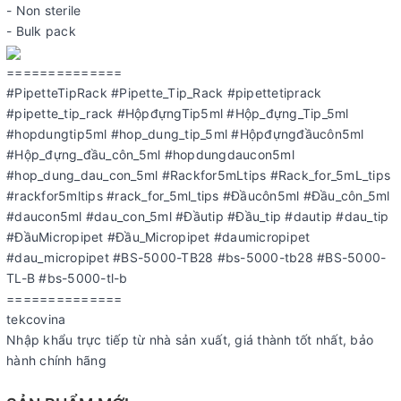
- Non sterile
- Bulk pack
==============
#PipetteTipRack #Pipette_Tip_Rack #pipettetiprack
#pipette_tip_rack #HộpđựngTip5ml #Hộp_đựng_Tip_5ml
#hopdungtip5ml #hop_dung_tip_5ml #Hộpđựngđầucôn5ml
#Hộp_đựng_đầu_côn_5ml #hopdungdaucon5ml
#hop_dung_dau_con_5ml #Rackfor5mLtips #Rack_for_5mL_tips
#rackfor5mltips #rack_for_5ml_tips #Đầucôn5ml #Đầu_côn_5ml
#daucon5ml #dau_con_5ml #Đầutip #Đầu_tip #dautip #dau_tip
#ĐầuMicropipet #Đầu_Micropipet #daumicropipet
#dau_micropipet #BS-5000-TB28 #bs-5000-tb28 #BS-5000-
TL-B #bs-5000-tl-b
==============
tekcovina
Nhập khẩu trực tiếp từ nhà sản xuất, giá thành tốt nhất, bảo
hành chính hãng