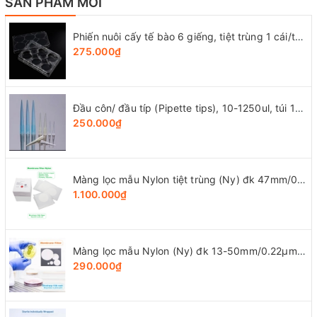
SẢN PHẨM MỚI
Phiến nuôi cấy tế bào 6 giếng, tiệt trùng 1 cái/túi (Cell Culture Plates), mã 07-6006, Biologix-USA
275.000₫
Đầu côn/ đầu típ (Pipette tips), 10-1250ul, túi 1000 cái, hãng LabSelect
250.000₫
Màng lọc mẫu Nylon tiệt trùng (Ny) đk 47mm/0.22µm-0.45µm, 4x25 chiếc/hộp, hãng Biosharp
1.100.000₫
Màng lọc mẫu Nylon (Ny) đk 13-50mm/0.22µm-0.45µm, 4x25 chiếc/hộp, hãng Biosharp
290.000₫