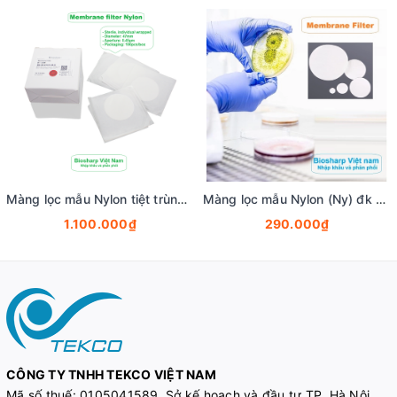
Màng lọc mẫu Nylon tiệt trùng (Ny) đk 47mm/0.22µm-0.45µm, 4x25 chiếc/hộp, hãng Biosharp
Màng lọc mẫu Nylon (Ny) đk 13-50mm/0.22µm-0.45µm, 4x25 chiếc/hộp, hãng Biosharp
1.100.000₫
290.000₫
CÔNG TY TNHH TEKCO VIỆT NAM
Mã số thuế:
0105041589, Sở kế hoạch và đầu tư TP. Hà Nội