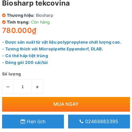
Biosharp tekcovina
Thương hiệu:
Biosharp
Tình trạng:
Còn hàng
780.000₫
- Được sản xuất từ ​​vật liệu polypropylene chất lượng cao.
- Tương thích với Micropipette Eppendorf, DLAB.
- Có thể hấp tiệt trùng
- Đóng gói 200 cái/túi
Số lượng
–
+
MUA NGAY
Hẹn lịch
02466883395