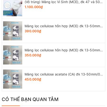
(Vô trùng) Màng lọc Vi Sinh (MCE), đk 47 và 50mm/0.8μm-0.22µm-0.45μm, 100 chiếc/hộp, Biosharp
1.100.000₫
Màng lọc cellulose hỗn hợp (MCE) đk 13-50mm/0.45µm, 4x25 chiếc/hộp, hãng Biosharp
390.000₫
Màng lọc cellulose hỗn hợp (MCE) đk 13-50mm/0.22µm, 4x25 chiếc/hộp, hãng Biosharp
350.000₫
Màng lọc cellulose acetate (CA) đk 13-50mm/0.45µm, 4x25 chiếc/hộp, hãng Biosharp
450.000₫
CÓ THỂ BẠN QUAN TÂM