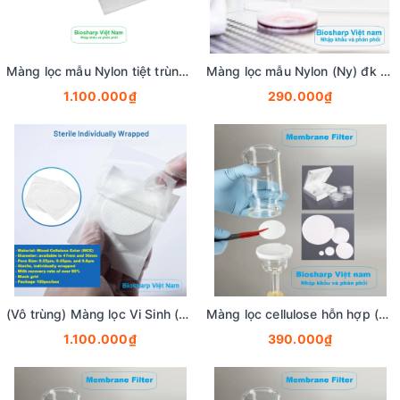
Màng lọc mẫu Nylon tiệt trùng (Ny) đk 47mm/0.22µm-0.45µm, 4x25 chiếc/hộp, hãng Biosharp
Màng lọc mẫu Nylon (Ny) đk 13-50mm/0.22µm-0.45µm, 4x25 chiếc/hộp, hãng Biosharp
1.100.000₫
290.000₫
(Vô trùng) Màng lọc Vi Sinh (MCE), đk 47 và 50mm/0.8μm-0.22µm-0.45μm, 100 chiếc/hộp, Biosharp
Màng lọc cellulose hỗn hợp (MCE) đk 13-50mm/0.45µm, 4x25 chiếc/hộp, hãng Biosharp
1.100.000₫
390.000₫