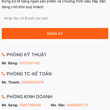
Đừng bỏ lỡ hàng ngàn sản phẩm và chương trình siêu hấp dẫn
đang chờ đón quý khách.
ĐĂNG KÝ
PHÒNG KỸ THUẬT
Mr. Bảng:
0912001192
PHÒNG TC-KẾ TOÁN
Mr. Thanh:
0988063974
PHÒNG KINH DOANH
Mr. Sang:
0981796069
Ms. Vân:
0986869775