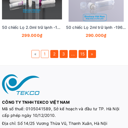
50 chiếc Lọ 2.0ml trữ lạnh -196°C, ren trong/ngoài, vô trùng, nắp vặn mầu tím, Biosharp
50 chiếc Lọ 2ml trữ lạnh -196°C, ren trong/ngoài, vô trùng, nắp vặn mầu trắng, Biosharp
299.000₫
290.000₫
«
1
2
3
...
15
»
CÔNG TY TNHH TEKCO VIỆT NAM
Mã số thuế:
0105041589, Sở kế hoạch và đầu tư TP. Hà Nội
cấp phép ngày 10/12/2010.
Địa chỉ: Số 14/25 Vương Thừa Vũ, Thanh Xuân, Hà Nội