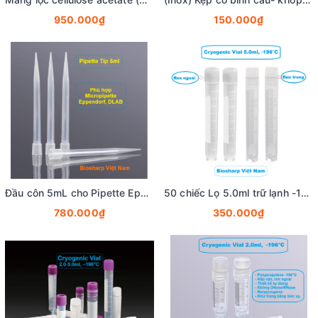
950.000₫
150.000₫
Đầu côn 5mL cho Pipette Eppendorf, DLAB, 200 chiếc/túi, Pipette tips, BS-5000-TL-B, Biosharp tekcovina
50 chiếc Lọ 5.0ml trữ lạnh -196°C, ren trong/ngoài, vô trùng, nắp vặn mầu trắng, Biosharp
780.000₫
350.000₫