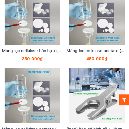
Màng lọc cellulose hỗn hợp (MCE) đk 13-50mm/0.22µm, 4x25 chiếc/hộp, hãng Biosharp
Màng lọc cellulose acetate (CA) đk 13-50mm/0.45µm, 4x25 chiếc/hộp, hãng Biosharp
350.000₫
450.000₫
Màng lọc cellulose acetate (CA) đk 47mm/0.22µm, 4x25 chiếc/hộp, hãng Biosharp
(Inox) Kẹp cổ bình cầu- khớp nối (Stainless steel Joint Clamp), #12-50, hãng Biosharp