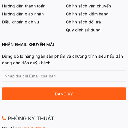
Hướng dẫn thanh toán
Chính sách vận chuyển
Hướng dẫn giao nhận
Chính sách kiểm hàng
Điều khoản dịch vụ
Chính sách đổi trả
Quy định sử dụng
NHẬN EMAIL KHUYẾN MÃI
Đừng bỏ lỡ hàng ngàn sản phẩm và chương trình siêu hấp dẫn
đang chờ đón quý khách.
ĐĂNG KÝ
PHÒNG KỸ THUẬT