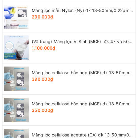
Màng lọc mẫu Nylon (Ny) đk 13-50mm/0.22µm-0.45µm, 4x25 chiếc/hộp, hãng Biosharp
290.000₫
(Vô trùng) Màng lọc Vi Sinh (MCE), đk 47 và 50mm/0.8μm-0.22µm-0.45μm, 100 chiếc/hộp, Biosharp
1.100.000₫
Màng lọc cellulose hỗn hợp (MCE) đk 13-50mm/0.45µm, 4x25 chiếc/hộp, hãng Biosharp
390.000₫
Màng lọc cellulose hỗn hợp (MCE) đk 13-50mm/0.22µm, 4x25 chiếc/hộp, hãng Biosharp
350.000₫
Màng lọc cellulose acetate (CA) đk 13-50mm/0.45µm, 4x25 chiếc/hộp, hãng Biosharp