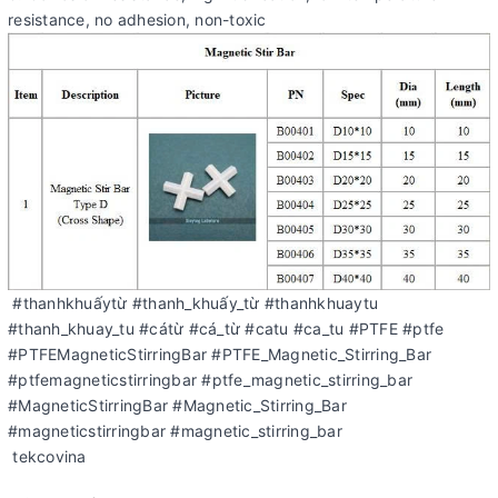
resistance, no adhesion, non-toxic
#thanhkhuấytừ #thanh_khuấy_từ #thanhkhuaytu
#thanh_khuay_tu #cátừ #cá_từ #catu #ca_tu #PTFE #ptfe
#PTFEMagneticStirringBar #PTFE_Magnetic_Stirring_Bar
#ptfemagneticstirringbar #ptfe_magnetic_stirring_bar
#MagneticStirringBar #Magnetic_Stirring_Bar
#magneticstirringbar #magnetic_stirring_bar
tekcovina