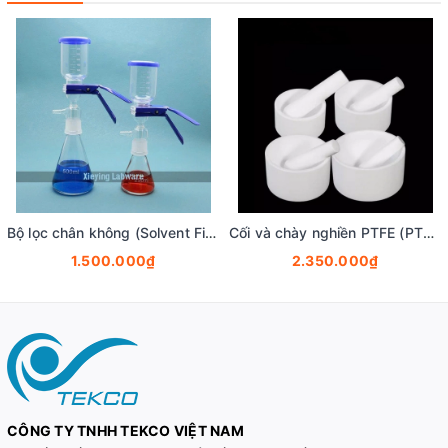
Bộ lọc chân không (Solvent Filtration Apparatus) dung tích 250ml-2000ml, hãng Biosharp
Cối và chày nghiền PTFE (PTFE Mortar and Pestle)
1.500.000₫
2.350.000₫
CÔNG TY TNHH TEKCO VIỆT NAM