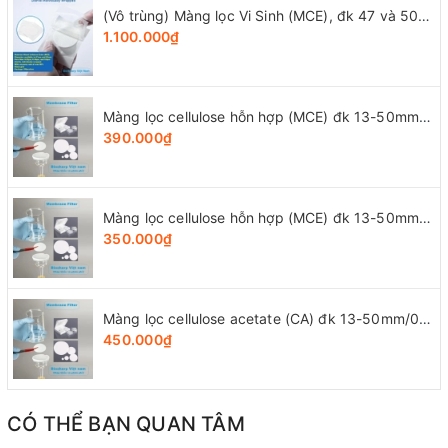
(Vô trùng) Màng lọc Vi Sinh (MCE), đk 47 và 50mm/0.8μm-0.22µm-0.45μm, 100 chiếc/hộp, Biosharp
1.100.000₫
Màng lọc cellulose hỗn hợp (MCE) đk 13-50mm/0.45µm, 4x25 chiếc/hộp, hãng Biosharp
390.000₫
Màng lọc cellulose hỗn hợp (MCE) đk 13-50mm/0.22µm, 4x25 chiếc/hộp, hãng Biosharp
350.000₫
Màng lọc cellulose acetate (CA) đk 13-50mm/0.45µm, 4x25 chiếc/hộp, hãng Biosharp
450.000₫
CÓ THỂ BẠN QUAN TÂM