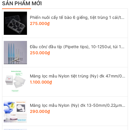
SẢN PHẨM MỚI
Phiến nuôi cấy tế bào 6 giếng, tiệt trùng 1 cái/túi (Cell Culture Plates), mã 07-6006, Biologix-USA
275.000₫
Đầu côn/ đầu típ (Pipette tips), 10-1250ul, túi 1000 cái, hãng LabSelect
250.000₫
Màng lọc mẫu Nylon tiệt trùng (Ny) đk 47mm/0.22µm-0.45µm, 4x25 chiếc/hộp, hãng Biosharp
1.100.000₫
Màng lọc mẫu Nylon (Ny) đk 13-50mm/0.22µm-0.45µm, 4x25 chiếc/hộp, hãng Biosharp
290.000₫