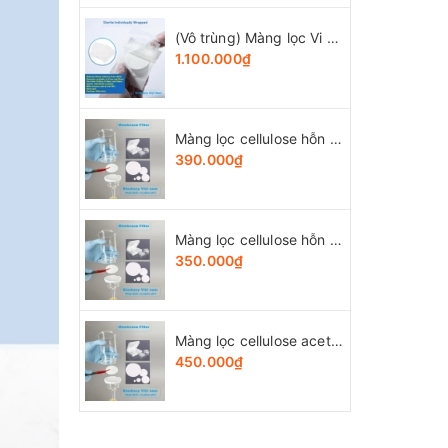
(Vô trùng) Màng lọc Vi Sinh (MCE), đk 47 và 50mm/0.8μm-0.22µm-0.45μm, 100 chiếc/hộp, Biosharp
1.100.000₫
Màng lọc cellulose hỗn hợp (MCE) đk 13-50mm/0.45µm, 4x25 chiếc/hộp, hãng Biosharp
390.000₫
Màng lọc cellulose hỗn hợp (MCE) đk 13-50mm/0.22µm, 4x25 chiếc/hộp, hãng Biosharp
350.000₫
Màng lọc cellulose acetate (CA) đk 13-50mm/0.45µm, 4x25 chiếc/hộp, hãng Biosharp
450.000₫