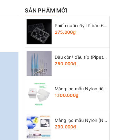
SẢN PHẨM MỚI
Phiến nuôi cấy tế bào 6 giếng, tiệt trùng 1 cái/túi (Cell Culture Plates), mã 07-6006, Biologix-USA
275.000₫
Đầu côn/ đầu típ (Pipette tips), 10-1250ul, túi 1000 cái, hãng LabSelect
250.000₫
Màng lọc mẫu Nylon tiệt trùng (Ny) đk 47mm/0.22µm-0.45µm, 4x25 chiếc/hộp, hãng Biosharp
1.100.000₫
Màng lọc mẫu Nylon (Ny) đk 13-50mm/0.22µm-0.45µm, 4x25 chiếc/hộp, hãng Biosharp
290.000₫