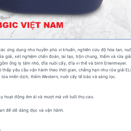
 các ứng dụng như huyền phù vi khuẩn, nghiên cứu độ hòa tan, nuô
a giải, xét nghiệm chẩn đoán, lai tạo, trộn chung, thấm và rửa giải
gồm ống ly tâm nhỏ, đĩa nuôi cấy, đĩa vi thể và bình Erlenmeyer.
ộ thấp yêu cầu vận hành theo thời gian, chẳng hạn như rửa giải EL
 tủa miễn dịch, thấm Western, nuôi cấy tế bào và sàng lọc.
y hoạt động êm ái và mượt mà với tuổi thọ cao.
gian để dễ dàng đọc và vận hành.
c