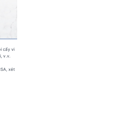
i cấy vi
, v.v.
ISA, xét