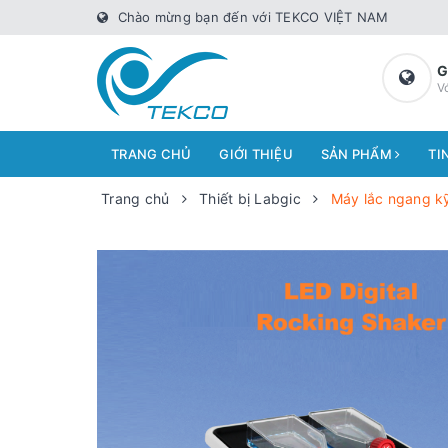
Chào mừng bạn đến với TEKCO VIỆT NAM
G
V
TRANG CHỦ
GIỚI THIỆU
SẢN PHẨM
TI
Trang chủ
Thiết bị Labgic
Máy lắc ngang kỹ