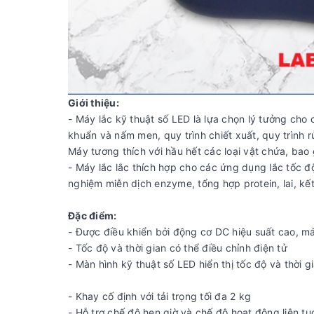
Giới thiệu:
- Máy lắc kỹ thuật số LED là lựa chọn lý tưởng cho
khuẩn và nấm men, quy trình chiết xuất, quy trình rử
Máy tương thích với hầu hết các loại vật chứa, bao 
- Máy lắc lắc thích hợp cho các ứng dụng lắc tốc đ
nghiệm miễn dịch enzyme, tổng hợp protein, lai, kết
Đặc điểm:
- Được điều khiển bởi động cơ DC hiệu suất cao, má
- Tốc độ và thời gian có thể điều chỉnh điện tử
- Màn hình kỹ thuật số LED hiển thị tốc độ và thời 
- Khay cố định với tải trọng tối đa 2 kg
- Hỗ trợ chế độ hẹn giờ và chế độ hoạt động liên tụ