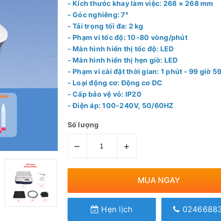
- Kích thước khay làm việc: 268 × 268 mm
- Góc nghiêng: 7°
- Tải trọng tối đa: 2 kg
- Phạm vi tốc độ: 10-80 vòng/phút
- Màn hình hiển thị tốc độ: LED
- Màn hình hiển thị hẹn giờ: LED
- Phạm vi cài đặt thời gian: 1 phút - 99 giờ 5
- Loại động cơ: Động cơ DC
- Cấp bảo vệ vỏ: IP20
- Điện áp: 100-240V, 50/60HZ
Số lượng
–
+
MUA NGAY
Hẹn lịch
0246688