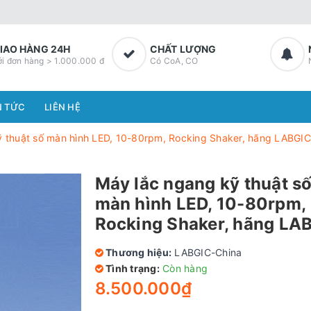
IAO HÀNG 24H
CHẤT LƯỢNG
ới đơn hàng > 1.000.000 đ
Có CoA, CO
N TỨC
LIÊN HỆ
 thuật số màn hình LED, 10-80rpm, Rocking Shaker, hãng LABGIC
Máy lắc ngang kỹ thuật s
màn hình LED, 10-80rpm,
Rocking Shaker, hãng LA
Thương hiệu:
LABGIC-China
Tình trạng:
Còn hàng
8.500.000₫