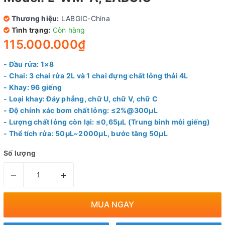
Thương hiệu:
LABGIC-China
Tình trạng:
Còn hàng
115.000.000₫
- Đầu rửa: 1×8
- Chai: 3 chai rửa 2L và 1 chai đựng chất lỏng thải 4L
- Khay: 96 giếng
- Loại khay: Đáy phẳng, chữ U, chữ V, chữ C
- Độ chính xác bơm chất lỏng: ≤2%@300μL
- Lượng chất lỏng còn lại: ≤0,65μL (Trung bình mỗi giếng)
- Thể tích rửa: 50μL~2000μL, bước tăng 50μL
Số lượng
–
+
MUA NGAY