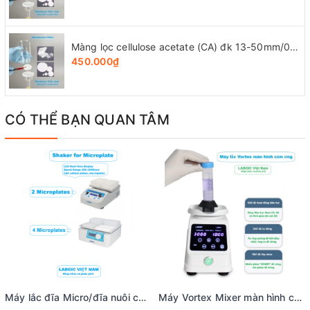
Màng lọc cellulose acetate (CA) đk 13-50mm/0.45µm, 4x25 chiếc/hộp, hãng Biosharp
450.000₫
CÓ THỂ BẠN QUAN TÂM
Máy lắc đĩa Micro/đĩa nuôi cấy (2 vị trí/ 4 vị trí), Shaker for Microplate, hãng LABGIC
Máy Vortex Mixer màn hình cảm ứng, tốc độ 300-3000rpm, biên độ 3mm, L-VM-C, hãng LABGIC