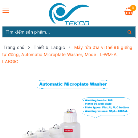
0
Toggle
navigation
Trang chủ
Thiết bị Labgic
Máy rửa đĩa vi thể 96 giếng
tự động, Automatic Microplate Washer, Model: L-WM-A,
LABGIC