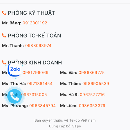
PHÒNG KỸ THUẬT
Mr. Bảng:
0912001192
PHÒNG TC-KẾ TOÁN
Mr. Thanh:
0988063974
PHÒNG KINH DOANH
Mr. Sang:
0981796069
Ms. Vân:
0986869775
Ms. Thu Hà:
0971361454
Ms. Thắm:
0986905539
Mr. Linh:
0967315005
Ms. Hà B:
0967577716
Ms. Phương:
0963845794
Mr Liêm:
0936353379
Bản quyền thuộc về Tekco Việt nam
Cung cấp bởi
Sapo