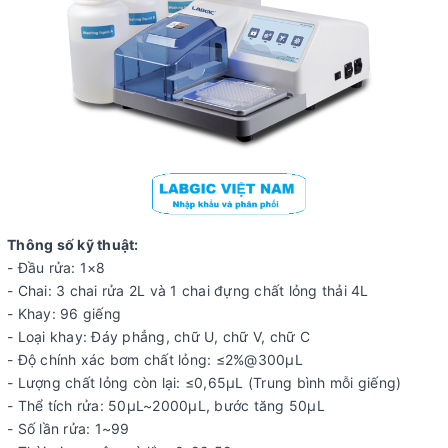
Thông số kỹ thuật:
- Đầu rửa: 1×8
- Chai: 3 chai rửa 2L và 1 chai đựng chất lỏng thải 4L
- Khay: 96 giếng
- Loại khay: Đáy phẳng, chữ U, chữ V, chữ C
- Độ chính xác bơm chất lỏng: ≤2%@300μL
- Lượng chất lỏng còn lại: ≤0,65μL (Trung bình mỗi giếng)
- Thể tích rửa: 50μL~2000μL, bước tăng 50μL
- Số lần rửa: 1~99