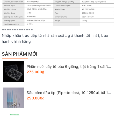
=============
Nhập khẩu trực tiếp từ nhà sản xuất, giá thành tốt nhất, bảo
hành chính hãng
SẢN PHẨM MỚI
Phiến nuôi cấy tế bào 6 giếng, tiệt trùng 1 cái/túi (Cell Culture Plates), mã 07-6006, Biologix-USA
275.000₫
Đầu côn/ đầu típ (Pipette tips), 10-1250ul, túi 1000 cái, hãng LabSelect
250.000₫