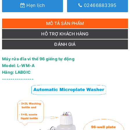
Hẹn lịch
02466883395
MÔ TẢ SẢN PHẨM
HỖ TRỢ KHÁCH HÀNG
ĐÁNH GIÁ
Máy rửa đĩa vi thể 96 giếng tự động
Model: L-WM-A
Hãng: LABGIC
---------------