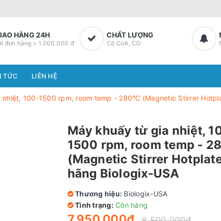
IAO HÀNG 24H
CHẤT LƯỢNG
ới đơn hàng > 1.000.000 đ
Có CoA, CO
N TỨC
LIÊN HỆ
 nhiệt, 100-1500 rpm, room temp - 280°C (Magnetic Stirrer Hotpl
Máy khuấy từ gia nhiệt, 1
1500 rpm, room temp - 2
(Magnetic Stirrer Hotplate
hãng Biologix-USA
Thương hiệu:
Biologix-USA
Tình trạng:
Còn hàng
7.950.000₫
8.500.000₫