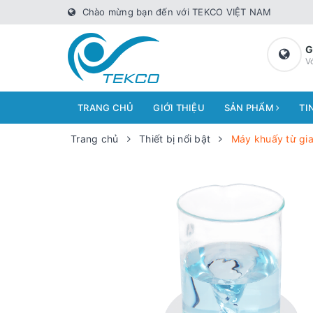
Chào mừng bạn đến với TEKCO VIỆT NAM
G
V
TRANG CHỦ
GIỚI THIỆU
SẢN PHẨM
TI
Trang chủ
Thiết bị nổi bật
Máy khuấy từ gia