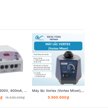
Nguồn điện di 300V, 400mA, 60W, SKU: NANOPAC-300P, Hãng Cleaver Scientific
Máy lắc Vortex (Vortex Mixer), Model: 01-110X, hãng Biologix-USA
0₫
5.500.000₫
31
15.500.000₫