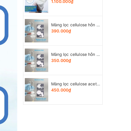
1.100.000₫
Màng lọc cellulose hỗn hợp (MCE) đk 13-50mm/0.45µm, 4x25 chiếc/hộp, hãng Biosharp
390.000₫
Màng lọc cellulose hỗn hợp (MCE) đk 13-50mm/0.22µm, 4x25 chiếc/hộp, hãng Biosharp
350.000₫
Màng lọc cellulose acetate (CA) đk 13-50mm/0.45µm, 4x25 chiếc/hộp, hãng Biosharp
450.000₫