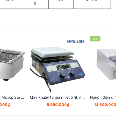
13%
Máy lắc đĩa Elisa (Microplate Shaker), 200-1.500 vòng, model: MS15-4, hãng Fcombio-USA tekcovina
Máy khuấy từ gia nhiệt 5 lít, mâm nhiệt Ceramic, (Magnetic stirrer), Hãng Fcombio-USA
.000₫
5.950.000₫
13.500.00