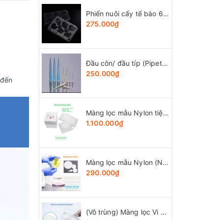
Phiến nuôi cấy tế bào 6 giếng, tiệt trùng 1 cái/túi (Cell Culture Plates), mã 07-6006, Biologix-USA
275.000₫
Đầu côn/ đầu típ (Pipette tips), 10-1250ul, túi 1000 cái, hãng LabSelect
250.000₫
 đến
Màng lọc mẫu Nylon tiệt trùng (Ny) đk 47mm/0.22µm-0.45µm, 4x25 chiếc/hộp, hãng Biosharp
1.100.000₫
Màng lọc mẫu Nylon (Ny) đk 13-50mm/0.22µm-0.45µm, 4x25 chiếc/hộp, hãng Biosharp
290.000₫
(Vô trùng) Màng lọc Vi Sinh (MCE), đk 47 và 50mm/0.8μm-0.22µm-0.45μm, 100 chiếc/hộp, Biosharp