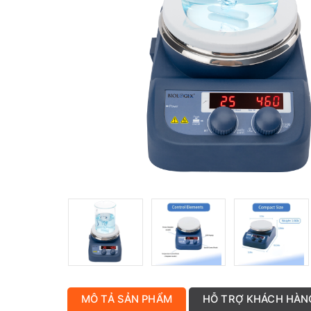
MÔ TẢ SẢN PHẨM
HỖ TRỢ KHÁCH HÀN