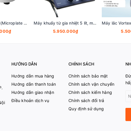
Máy lắc đĩa Elisa (Microplate Shaker), 200-1.500 vòng, model: MS15-4, hãng Fcombio-USA tekcovina
Máy khuấy từ gia nhiệt 5 lít, mâm nhiệt Ceramic, (Magnetic stirrer), Hãng Fcombio-USA
.000₫
5.950.000₫
5.5
HƯỚNG DẪN
CHÍNH SÁCH
NH
Hướng dẫn mua hàng
Chính sách bảo mật
Đừ
hấ
Hướng dẫn thanh toán
Chính sách vận chuyển
P.
Hướng dẫn giao nhận
Chính sách kiểm hàng
Điều khoản dịch vụ
Chính sách đổi trả
Nội
Quy định sử dụng