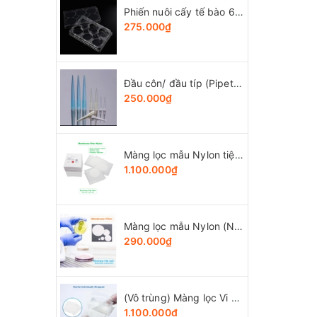
Phiến nuôi cấy tế bào 6 giếng, tiệt trùng 1 cái/túi (Cell Culture Plates), mã 07-6006, Biologix-USA
275.000₫
Đầu côn/ đầu típ (Pipette tips), 10-1250ul, túi 1000 cái, hãng LabSelect
250.000₫
Màng lọc mẫu Nylon tiệt trùng (Ny) đk 47mm/0.22µm-0.45µm, 4x25 chiếc/hộp, hãng Biosharp
1.100.000₫
Màng lọc mẫu Nylon (Ny) đk 13-50mm/0.22µm-0.45µm, 4x25 chiếc/hộp, hãng Biosharp
290.000₫
(Vô trùng) Màng lọc Vi Sinh (MCE), đk 47 và 50mm/0.8μm-0.22µm-0.45μm, 100 chiếc/hộp, Biosharp
1.100.000₫