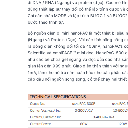
di DNA / RNA (Ngang) và protein (dọc). Các mô hìn
dùng thiết lập sự thay đổi có thể lập trình được về đ
Chỉ cần nhấn MODE và lập trình BƯỚC 1 và BƯỚC2 
bước theo trình tự.
Bộ nguồn điện di mini nanoPAC là một thiết bị siêu 
(Ngang) và Protein (Dọc). Với các tính năng nâng 
ra dòng điện không đổi tối đa 400mA, nanoPAC’s c
Scientific và omniPAGE ™ mini dọc. NanoPAC-500
như các bể chứa gel ngang và dọc của các nhà sản x
gian lên đến 999 phút. Giao diện thân thiện với n
1mA, làm cho nó trở nên hoàn hảo cho các phân cách
cặp đầu nối nguồn song song, có thể chạy hai thiết 