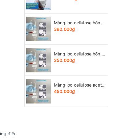
Màng lọc cellulose hỗn hợp (MCE) đk 13-50mm/0.45µm, 4x25 chiếc/hộp, hãng Biosharp
390.000₫
Màng lọc cellulose hỗn hợp (MCE) đk 13-50mm/0.22µm, 4x25 chiếc/hộp, hãng Biosharp
350.000₫
Màng lọc cellulose acetate (CA) đk 13-50mm/0.45µm, 4x25 chiếc/hộp, hãng Biosharp
450.000₫
ống điện