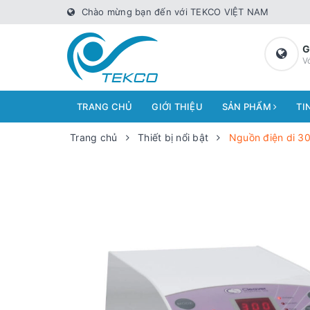
Chào mừng bạn đến với TEKCO VIỆT NAM
G
V
TRANG CHỦ
GIỚI THIỆU
SẢN PHẨM
TI
Trang chủ
Thiết bị nổi bật
Nguồn điện di 3