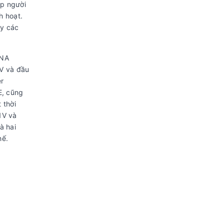
ép người
h hoạt.
ạy các
DNA
0V và đầu
r
E, cũng
 thời
1V và
à hai
hế.