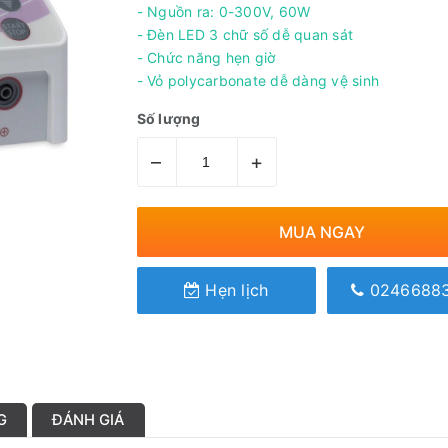
- Nguồn ra: 0-300V, 60W
- Đèn LED 3 chữ số dễ quan sát
- Chức năng hẹn giờ
- Vỏ polycarbonate dễ dàng vệ sinh
Số lượng
–
+
MUA NGAY
Hẹn lịch
0246688
G
ĐÁNH GIÁ