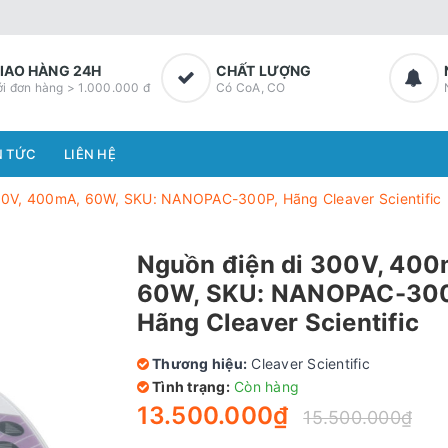
IAO HÀNG 24H
CHẤT LƯỢNG
ới đơn hàng > 1.000.000 đ
Có CoA, CO
N TỨC
LIÊN HỆ
00V, 400mA, 60W, SKU: NANOPAC-300P, Hãng Cleaver Scientific
Nguồn điện di 300V, 400
60W, SKU: NANOPAC-30
Hãng Cleaver Scientific
Thương hiệu:
Cleaver Scientific
Tình trạng:
Còn hàng
13.500.000₫
15.500.000₫