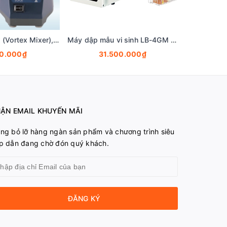
Máy lắc Vortex (Vortex Mixer), Model: 01-110X, hãng Biologix-USA
Máy dập mẫu vi sinh LB-4GM (Stomacher Lab blender)
00.000₫
31.500.000₫
7.950.
ẬN EMAIL KHUYẾN MÃI
ng bỏ lỡ hàng ngàn sản phẩm và chương trình siêu
p dẫn đang chờ đón quý khách.
ĐĂNG KÝ