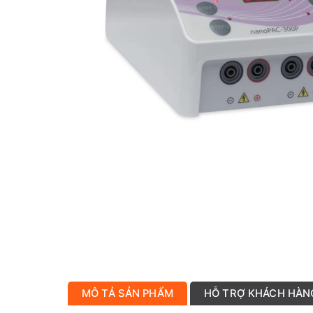
MÔ TẢ SẢN PHẨM
HỖ TRỢ KHÁCH HÀN