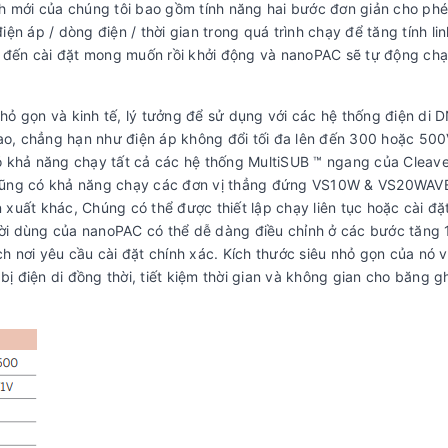
h mới của chúng tôi bao gồm tính năng hai bước đơn giản cho ph
iện áp / dòng điện / thời gian trong quá trình chạy để tăng tính lin
đến cài đặt mong muốn rồi khởi động và nanoPAC sẽ tự động ch
nhỏ gọn và kinh tế, lý tưởng để sử dụng với các hệ thống điện di 
cao, chẳng hạn như điện áp không đổi tối đa lên đến 300 hoặc 50
ó khả năng chạy tất cả các hệ thống MultiSUB ™ ngang của Cleave
 cũng có khả năng chạy các đơn vị thẳng đứng VS10W & VS20WAV
uất khác, Chúng có thể được thiết lập chạy liên tục hoặc cài đặt
gười dùng của nanoPAC có thể dễ dàng điều chỉnh ở các bước tăng 
 nơi yêu cầu cài đặt chính xác. Kích thước siêu nhỏ gọn của nó v
bị điện di đồng thời, tiết kiệm thời gian và không gian cho băng g