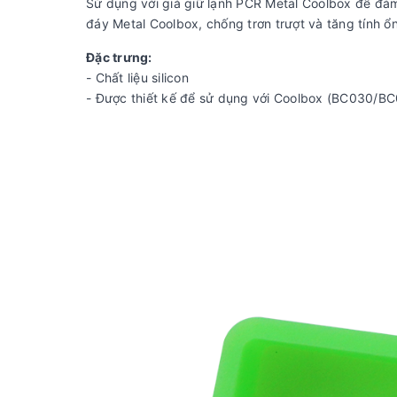
Sử dụng với giá giữ lạnh PCR Metal Coolbox để đảm
đáy Metal Coolbox, chống trơn trượt và tăng tính ổn
Đặc trưng:
- Chất liệu silicon
- Được thiết kế để sử dụng với Coolbox (BC030/B