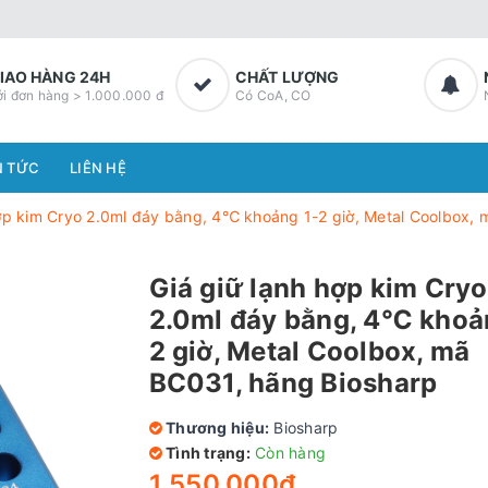
IAO HÀNG 24H
CHẤT LƯỢNG
ới đơn hàng > 1.000.000 đ
Có CoA, CO
N TỨC
LIÊN HỆ
hợp kim Cryo 2.0ml đáy bằng, 4℃ khoảng 1-2 giờ, Metal Coolbox,
Giá giữ lạnh hợp kim Cryo
2.0ml đáy bằng, 4℃ khoả
2 giờ, Metal Coolbox, mã
BC031, hãng Biosharp
Thương hiệu:
Biosharp
Tình trạng:
Còn hàng
1.550.000₫