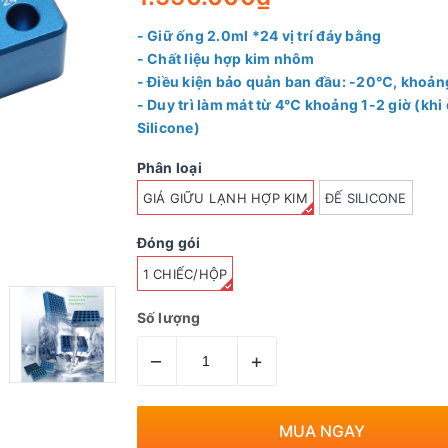
- Giữ ống 2.0ml *24 vị trí đáy bằng
- Chất liệu hợp kim nhôm
- Điều kiện bảo quản ban đầu: -20℃, khoản
- Duy trì làm mát từ 4℃ khoảng 1-2 giờ (khi
Silicone)
Phân loại
GIÁ GIỮU LẠNH HỢP KIM
ĐẾ SILICONE
Đóng gói
1 CHIẾC/HỘP
Số lượng
–
+
MUA NGAY