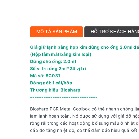
MÔ TẢ SẢN PHẨM
HỖ TRỢ KHÁCH HÀN
Giá giữ lạnh bằng hợp kim dùng cho ống 2.0ml đ
(Hộp làm mát bằng kim loại)
Dùng cho ống: 2.0ml
Số vị trí: ống 2ml*24 vị trí
Mã số: BC031
Đóng gói: 1 cái/hộp
Thương hiệu: Biosharp
------------------------------
Biosharp PCR Metal Coolbox có thể nhanh chóng làm
làm lạnh hoàn toàn. Nó được sử dụng với giá đỡ hộ
rộng rãi trong các hoạt động bổ sung mẫu ở nhiệt đ
cấp do tăng nhiệt độ, có thể đảm bảo hiệu quả kết 