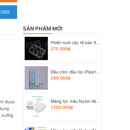
3395
SẢN PHẨM MỚI
Phiến nuôi cấy tế bào 6 giếng, tiệt trùng 1 cái/túi (Cell Culture Plates), mã 07-6006, Biologix-USA
275.000₫
Đầu côn/ đầu típ (Pipette tips), 10-1250ul, túi 1000 cái, hãng LabSelect
250.000₫
Màng lọc mẫu Nylon tiệt trùng (Ny) đk 47mm/0.22µm-0.45µm, 4x25 chiếc/hộp, hãng Biosharp
khi được
1.100.000₫
 dụng
ự xuống