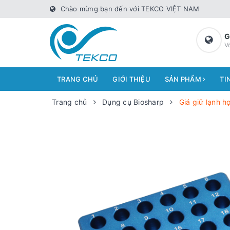
Chào mừng bạn đến với TEKCO VIỆT NAM
G
V
TRANG CHỦ
GIỚI THIỆU
SẢN PHẨM
TI
Trang chủ
Dụng cụ Biosharp
Giá giữ lạnh 