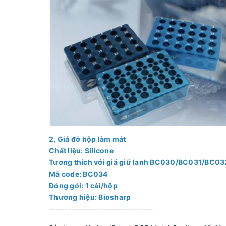
2, Giá đỡ hộp làm mát
Chất liệu: Silicone
Tương thích với giá giữ lanh BC030/BC031/BC
Mã code: BC034
Đóng gói: 1 cái/hộp
Thương hiệu: Biosharp
---------------------------------