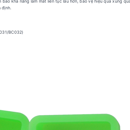
 bảo khả năng làm mát liên tục lâu hơn, bảo vệ hiệu quả xung qu
 định.
C031/BC032)