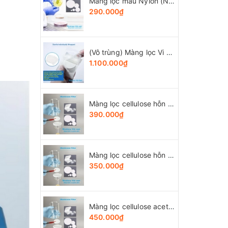
Màng lọc mẫu Nylon (Ny) đk 13-50mm/0.22µm-0.45µm, 4x25 chiếc/hộp, hãng Biosharp
290.000₫
(Vô trùng) Màng lọc Vi Sinh (MCE), đk 47 và 50mm/0.8μm-0.22µm-0.45μm, 100 chiếc/hộp, Biosharp
1.100.000₫
Màng lọc cellulose hỗn hợp (MCE) đk 13-50mm/0.45µm, 4x25 chiếc/hộp, hãng Biosharp
390.000₫
Màng lọc cellulose hỗn hợp (MCE) đk 13-50mm/0.22µm, 4x25 chiếc/hộp, hãng Biosharp
350.000₫
Màng lọc cellulose acetate (CA) đk 13-50mm/0.45µm, 4x25 chiếc/hộp, hãng Biosharp
450.000₫