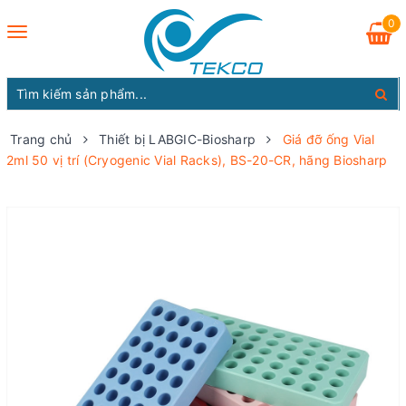
0
Toggle
navigation
Trang chủ
Thiết bị LABGIC-Biosharp
Giá đỡ ống Vial
2ml 50 vị trí (Cryogenic Vial Racks), BS-20-CR, hãng Biosharp