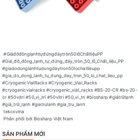
#Giáđỡđônglạnhtựđứngđáytròn50lỗChấtliệuPP
#Giá_đỡ_đông_lạnh_tự_đứng_đáy_tròn_50_lỗ_Chất_liệu_PP
#giadodonglanhtudungdaytron50lochatlieupp
#gia_do_dong_lanh_tu_dung_day_tron_50_lo_chat_lieu_pp
#CryogenicVialRacks #Cryogenic_Vial_Racks
#cryogenicvialracks #cryogenic_vial_racks #BS-20-CR #bs-20-
cr #50vịtrí #50_vị_trí #50vitri #50_vi_tri #biosharp #giátrữlạnh
#giá_trữ_lạnh #giatrulanh #gia_tru_lanh
tekcovina
Phân phối bởi Biosharp Việt Nam
SẢN PHẨM MỚI