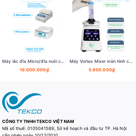
Máy lắc đĩa Micro/đĩa nuôi cấy (2 vị trí/ 4 vị trí), Shaker for Microplate, hãng LABGIC
Máy Vortex Mixer màn hình cảm ứng, tốc độ 300-3000rpm, biên độ 3mm, L-VM-C, hãng LABGIC
19.000.000₫
5.950.000₫
CÔNG TY TNHH TEKCO VIỆT NAM
Mã số thuế:
0105041589, Sở kế hoạch và đầu tư TP. Hà Nội
cấp phép ngày 10/12/2010.