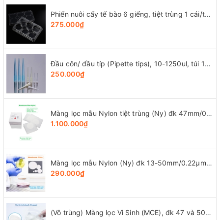
Phiến nuôi cấy tế bào 6 giếng, tiệt trùng 1 cái/túi (Cell Culture Plates), mã 07-6006, Biologix-USA
275.000₫
Đầu côn/ đầu típ (Pipette tips), 10-1250ul, túi 1000 cái, hãng LabSelect
250.000₫
Màng lọc mẫu Nylon tiệt trùng (Ny) đk 47mm/0.22µm-0.45µm, 4x25 chiếc/hộp, hãng Biosharp
1.100.000₫
Màng lọc mẫu Nylon (Ny) đk 13-50mm/0.22µm-0.45µm, 4x25 chiếc/hộp, hãng Biosharp
290.000₫
(Vô trùng) Màng lọc Vi Sinh (MCE), đk 47 và 50mm/0.8μm-0.22µm-0.45μm, 100 chiếc/hộp, Biosharp