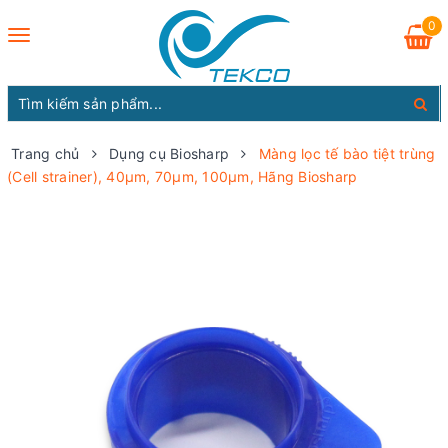
0
Toggle
navigation
Trang chủ
Dụng cụ Biosharp
Màng lọc tế bào tiệt trùng
(Cell strainer), 40µm, 70µm, 100µm, Hãng Biosharp