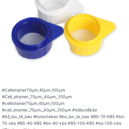
#Cellstrainer70µm,40µm,100µm
#Cell_strainer_70µm,_40µm,_100µm
#cellstrainer70µm,40µm,100µm
#cell_strainer_70µm,_40µm,_100µm #bộlọctếbào
#bộ_lọc_tế_bào #boloctebao #bo_loc_te_bao #BS-70-XBS #bs-
70-xbs #BS-40-XBS #bs-40-xbs #BS-100-XBS #bs-100-xbs