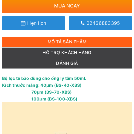
MUA NGAY
Hẹn lịch
02466883395
MÔ TẢ SẢN PHẨM
HỖ TRỢ KHÁCH HÀNG
ĐÁNH GIÁ
Bộ lọc tế bào dùng cho ống ly tâm 50mL
Kích thước màng: 40µm (BS-40-XBS)
70µm (BS-70-XBS)
100µm (BS-100-XBS)