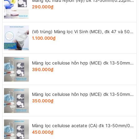
Màng lọc mẫu Nylon (Ny) đk 13-50mm/0.22µm-0.45µm, 4x25 chiếc/hộp, hãng Biosharp
290.000₫
(Vô trùng) Màng lọc Vi Sinh (MCE), đk 47 và 50mm/0.8μm-0.22µm-0.45μm, 100 chiếc/hộp, Biosharp
1.100.000₫
Màng lọc cellulose hỗn hợp (MCE) đk 13-50mm/0.45µm, 4x25 chiếc/hộp, hãng Biosharp
390.000₫
Màng lọc cellulose hỗn hợp (MCE) đk 13-50mm/0.22µm, 4x25 chiếc/hộp, hãng Biosharp
350.000₫
Màng lọc cellulose acetate (CA) đk 13-50mm/0.45µm, 4x25 chiếc/hộp, hãng Biosharp
450.000₫