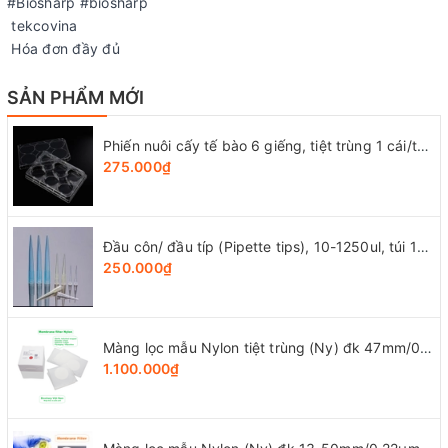
#Biosharp #biosharp
tekcovina
Hóa đơn đầy đủ
SẢN PHẨM MỚI
Phiến nuôi cấy tế bào 6 giếng, tiệt trùng 1 cái/túi (Cell Culture Plates), mã 07-6006, Biologix-USA
275.000₫
Đầu côn/ đầu típ (Pipette tips), 10-1250ul, túi 1000 cái, hãng LabSelect
250.000₫
Màng lọc mẫu Nylon tiệt trùng (Ny) đk 47mm/0.22µm-0.45µm, 4x25 chiếc/hộp, hãng Biosharp
1.100.000₫