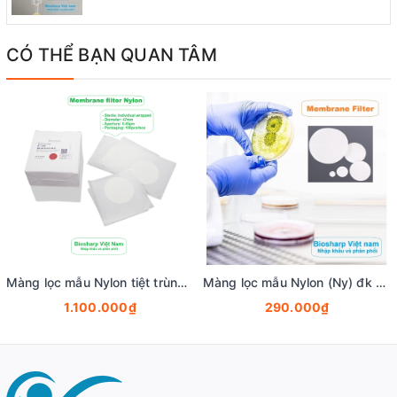
CÓ THỂ BẠN QUAN TÂM
Màng lọc mẫu Nylon tiệt trùng (Ny) đk 47mm/0.22µm-0.45µm, 4x25 chiếc/hộp, hãng Biosharp
Màng lọc mẫu Nylon (Ny) đk 13-50mm/0.22µm-0.45µm, 4x25 chiếc/hộp, hãng Biosharp
1.100.000₫
290.000₫