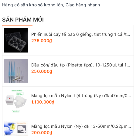
Hàng có sẵn kho số lượng lớn, Giao hàng nhanh
SẢN PHẨM MỚI
Phiến nuôi cấy tế bào 6 giếng, tiệt trùng 1 cái/túi (Cell Culture Plates), mã 07-6006, Biologix-USA
275.000₫
Đầu côn/ đầu típ (Pipette tips), 10-1250ul, túi 1000 cái, hãng LabSelect
250.000₫
Màng lọc mẫu Nylon tiệt trùng (Ny) đk 47mm/0.22µm-0.45µm, 4x25 chiếc/hộp, hãng Biosharp
1.100.000₫
Màng lọc mẫu Nylon (Ny) đk 13-50mm/0.22µm-0.45µm, 4x25 chiếc/hộp, hãng Biosharp
290.000₫