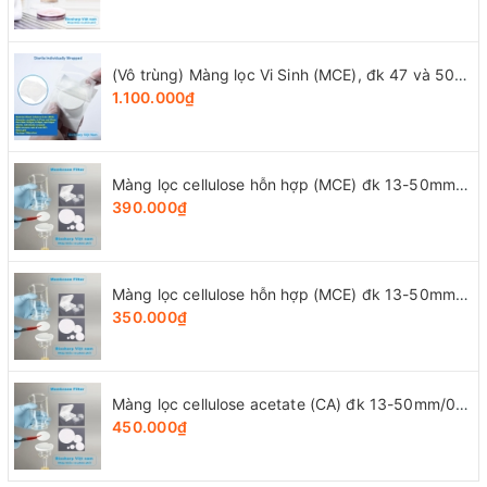
(Vô trùng) Màng lọc Vi Sinh (MCE), đk 47 và 50mm/0.8μm-0.22µm-0.45μm, 100 chiếc/hộp, Biosharp
1.100.000₫
Màng lọc cellulose hỗn hợp (MCE) đk 13-50mm/0.45µm, 4x25 chiếc/hộp, hãng Biosharp
390.000₫
Màng lọc cellulose hỗn hợp (MCE) đk 13-50mm/0.22µm, 4x25 chiếc/hộp, hãng Biosharp
350.000₫
Màng lọc cellulose acetate (CA) đk 13-50mm/0.45µm, 4x25 chiếc/hộp, hãng Biosharp
450.000₫