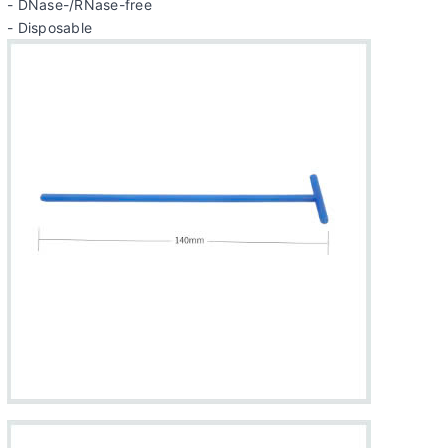
- DNase-/RNase-free
- Disposable