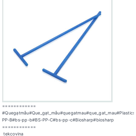
============
#Quegạtmẫu#Que_gạt_mẫu#quegatmau#que_gat_mau#Plasticspre
PP-B#bs-pp-b#BS-PP-C#bs-pp-c#Biosharp#biosharp
============
tekcovina