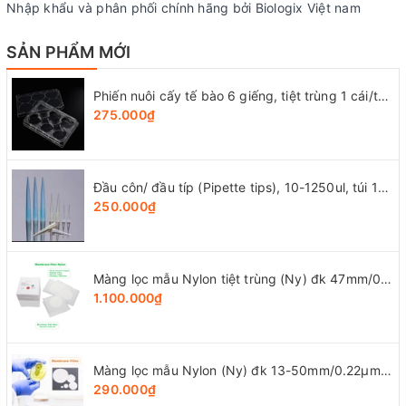
Nhập khẩu và phân phối chính hãng bởi Biologix Việt nam
SẢN PHẨM MỚI
Phiến nuôi cấy tế bào 6 giếng, tiệt trùng 1 cái/túi (Cell Culture Plates), mã 07-6006, Biologix-USA
275.000₫
Đầu côn/ đầu típ (Pipette tips), 10-1250ul, túi 1000 cái, hãng LabSelect
250.000₫
Màng lọc mẫu Nylon tiệt trùng (Ny) đk 47mm/0.22µm-0.45µm, 4x25 chiếc/hộp, hãng Biosharp
1.100.000₫
Màng lọc mẫu Nylon (Ny) đk 13-50mm/0.22µm-0.45µm, 4x25 chiếc/hộp, hãng Biosharp
290.000₫