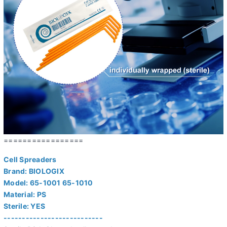
=================
Cell Spreaders
Brand: BIOLOGIX
Model: 65-1001 65-1010
Material: PS
Sterile: YES
---------------------------