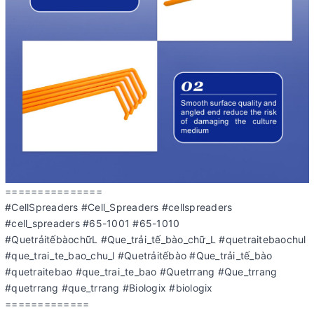
===============
#CellSpreaders #Cell_Spreaders #cellspreaders
#cell_spreaders #65-1001 #65-1010
#QuetrảitếbàochữL #Que_trải_tế_bào_chữ_L #quetraitebaochul
#que_trai_te_bao_chu_l #Quetrảitếbào #Que_trải_tế_bào
#quetraitebao #que_trai_te_bao #Quetrrang #Que_trrang
#quetrrang #que_trrang #Biologix #biologix
=============