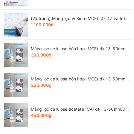
(Vô trùng) Màng lọc Vi Sinh (MCE), đk 47 và 50mm/0.8μm-0.22µm-0.45μm, 100 chiếc/hộp, Biosharp
1.100.000₫
Màng lọc cellulose hỗn hợp (MCE) đk 13-50mm/0.45µm, 4x25 chiếc/hộp, hãng Biosharp
390.000₫
Màng lọc cellulose hỗn hợp (MCE) đk 13-50mm/0.22µm, 4x25 chiếc/hộp, hãng Biosharp
350.000₫
Màng lọc cellulose acetate (CA) đk 13-50mm/0.45µm, 4x25 chiếc/hộp, hãng Biosharp
450.000₫