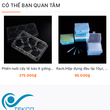
CÓ THỂ BẠN QUAN TÂM
Phiến nuôi cấy tế bào 6 giếng, tiệt trùng 1 cái/túi (Cell Culture Plates), mã 07-6006, Biologix-USA
Rack/Hộp đựng đầu típ 10µl, 200µl, 1000µl, 1250µl (Không gồm đầu típ), hãng Biologix
275.000₫
95.000₫