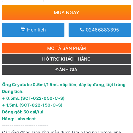
MUA NGAY
Hẹn lịch
02466883395
MÔ TẢ SẢN PHẨM
HỖ TRỢ KHÁCH HÀNG
ĐÁNH GIÁ
Ống Cryotube 0.5ml/1.5mL nắp liền, đáy tự đứng, tiệt trùng
Dung tích:
+ 0.5mL (SCT-022-050-C-S)
+ 1.5mL (SCT-022-150-C-S)
Đóng gói: 50 cái/túi
Hãng: Labselect
-------------------------
Các ống đông lạnh/ống mẫu được làm bằng polypropylene