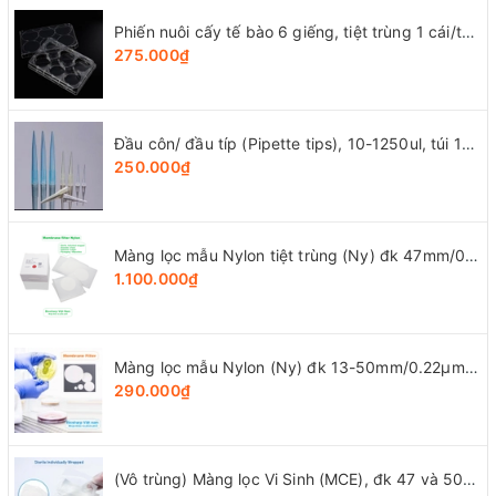
Phiến nuôi cấy tế bào 6 giếng, tiệt trùng 1 cái/túi (Cell Culture Plates), mã 07-6006, Biologix-USA
275.000₫
Đầu côn/ đầu típ (Pipette tips), 10-1250ul, túi 1000 cái, hãng LabSelect
250.000₫
Màng lọc mẫu Nylon tiệt trùng (Ny) đk 47mm/0.22µm-0.45µm, 4x25 chiếc/hộp, hãng Biosharp
1.100.000₫
Màng lọc mẫu Nylon (Ny) đk 13-50mm/0.22µm-0.45µm, 4x25 chiếc/hộp, hãng Biosharp
290.000₫
(Vô trùng) Màng lọc Vi Sinh (MCE), đk 47 và 50mm/0.8μm-0.22µm-0.45μm, 100 chiếc/hộp, Biosharp