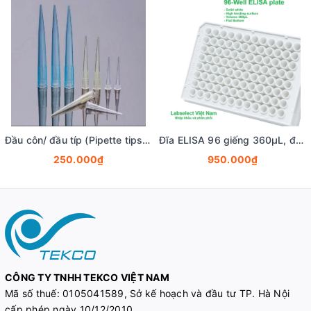
Đầu côn/ đầu típ (Pipette tips), 10-1250ul, túi 1000 cái, hãng LabSelect
Đĩa ELISA 96 giếng 360μL, đáy phẳng, bề mặt liên kết cao, mầu trắng, ELISA plate, LABSELECT
250.000₫
950.000₫
CÔNG TY TNHH TEKCO VIỆT NAM
Mã số thuế:
0105041589, Sở kế hoạch và đầu tư TP. Hà Nội
cấp phép ngày 10/12/2010.