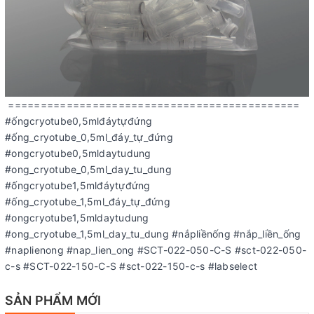
=============================================
#ốngcryotube0,5mlđáytựđứng
#ống_cryotube_0,5ml_đáy_tự_đứng
#ongcryotube0,5mldaytudung
#ong_cryotube_0,5ml_day_tu_dung
#ốngcryotube1,5mlđáytựđứng
#ống_cryotube_1,5ml_đáy_tự_đứng
#ongcryotube1,5mldaytudung
#ong_cryotube_1,5ml_day_tu_dung #nắpliềnống #nắp_liền_ống
#naplienong #nap_lien_ong #SCT-022-050-C-S #sct-022-050-
c-s #SCT-022-150-C-S #sct-022-150-c-s #labselect
SẢN PHẨM MỚI