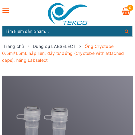
0
Toggle
navigation
Trang chủ
Dụng cụ LABSELECT
Ống Cryotube
0.5ml/1.5mL nắp liền, đáy tự đứng (Cryotube with attached
caps), hãng Labselect