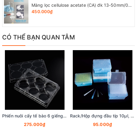
Màng lọc cellulose acetate (CA) đk 13-50mm/0.45µm, 4x25 chiếc/hộp, hãng Biosharp
450.000₫
CÓ THỂ BẠN QUAN TÂM
Phiến nuôi cấy tế bào 6 giếng, tiệt trùng 1 cái/túi (Cell Culture Plates), mã 07-6006, Biologix-USA
Rack/Hộp đựng đầu típ 10µl, 200µl, 1000µl, 1250µl (Không gồm đầu típ), hãng Biologix
275.000₫
95.000₫