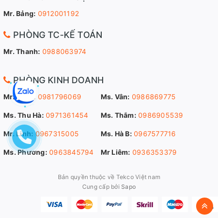
Mr. Bảng:
0912001192
PHÒNG TC-KẾ TOÁN
Mr. Thanh:
0988063974
PHÒNG KINH DOANH
Mr. Sang:
0981796069
Ms. Vân:
0986869775
Ms. Thu Hà:
0971361454
Ms. Thắm:
0986905539
Mr. Linh:
0967315005
Ms. Hà B:
0967577716
Ms. Phương:
0963845794
Mr Liêm:
0936353379
Bản quyền thuộc về Tekco Việt nam
Cung cấp bởi
Sapo