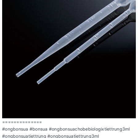
==============
#ongbonsua #bonsua #ongbonsuachobebiologixtiettrung3ml
#ongbonsuatiettrung #ongbonsuatiettrung3ml