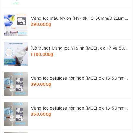
Màng lọc mẫu Nylon (Ny) đk 13-50mm/0.22µm-0.45µm, 4x25 chiếc/hộp, hãng Biosharp
290.000₫
(Vô trùng) Màng lọc Vi Sinh (MCE), đk 47 và 50mm/0.8μm-0.22µm-0.45μm, 100 chiếc/hộp, Biosharp
1.100.000₫
Màng lọc cellulose hỗn hợp (MCE) đk 13-50mm/0.45µm, 4x25 chiếc/hộp, hãng Biosharp
390.000₫
Màng lọc cellulose hỗn hợp (MCE) đk 13-50mm/0.22µm, 4x25 chiếc/hộp, hãng Biosharp
350.000₫