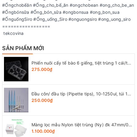
#Ốngchobếăn #Ống_cho_bế_ăn #ongchobean #ong_cho_be_an
#Ốngbónsữa #Ống_bón_sữa #ongbonsua #ong_bon_sua
#ỐnguốngSiro #Ống_uống_Siro #onguongsiro #ong_uong_siro
=================
tekcovina
SẢN PHẨM MỚI
Phiến nuôi cấy tế bào 6 giếng, tiệt trùng 1 cái/túi (Cell Culture Plates), mã 07-6006, Biologix-USA
275.000₫
Đầu côn/ đầu típ (Pipette tips), 10-1250ul, túi 1000 cái, hãng LabSelect
250.000₫
Màng lọc mẫu Nylon tiệt trùng (Ny) đk 47mm/0.22µm-0.45µm, 4x25 chiếc/hộp, hãng Biosharp
1.100.000₫