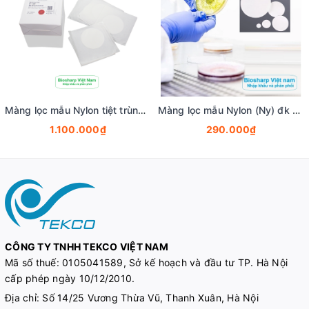
Màng lọc mẫu Nylon tiệt trùng (Ny) đk 47mm/0.22µm-0.45µm, 4x25 chiếc/hộp, hãng Biosharp
Màng lọc mẫu Nylon (Ny) đk 13-50mm/0.22µm-0.45µm, 4x25 chiếc/hộp, hãng Biosharp
1.100.000₫
290.000₫
CÔNG TY TNHH TEKCO VIỆT NAM
Mã số thuế:
0105041589, Sở kế hoạch và đầu tư TP. Hà Nội
cấp phép ngày 10/12/2010.
Địa chỉ: Số 14/25 Vương Thừa Vũ, Thanh Xuân, Hà Nội