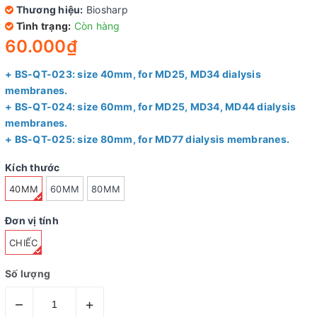
Thương hiệu:
Biosharp
Tình trạng:
Còn hàng
60.000₫
+ BS-QT-023: size 40mm, for MD25, MD34 dialysis
membranes.
+ BS-QT-024: size 60mm, for MD25, MD34, MD44 dialysis
membranes.
+ BS-QT-025: size 80mm, for MD77 dialysis membranes.
Kích thước
40MM
60MM
80MM
Đơn vị tính
CHIẾC
Số lượng
–
+