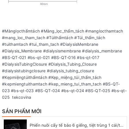
#Mànglọcthẩmtách #Màng_lọc_thẩm_tách #manglocthamtach
#mang_loc_tham_tach #Túithẩmtách #Túi_thẩm_tách
#tuithamtach #tui_tham_tach #DialysisMembrane
#Dialysis_Membrane #dialysismembrane #dialysis_membrane
#BS-QT-021 #bs-qt-021 #BS-QT-016 #bs-qt-017
#DialysisTubingClosure #Dialysis_Tubing_Closure
#dialysistubingclosure #dialysis_tubing_closure
#Kẹpmiệngtúithẩmtách #Kẹp_miệng_túi_thẩm_tách
#kepmiengtuithamtach #kep_mieng_tui_tham_tach #BS-QT-
023 #bs-qt-023 #BS-QT-024 #bs-qt-024 #BS-QT-025 #bs-qt-
025 tekcovina
SẢN PHẨM MỚI
Phiến nuôi cấy tế bào 6 giếng, tiệt trùng 1 cái/túi (Cell Culture Plates), mã 07-6006, Biologix-USA