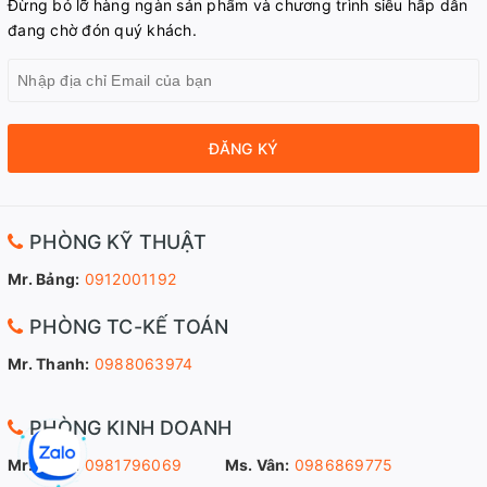
Đừng bỏ lỡ hàng ngàn sản phẩm và chương trình siêu hấp dẫn
đang chờ đón quý khách.
ĐĂNG KÝ
PHÒNG KỸ THUẬT
Mr. Bảng:
0912001192
PHÒNG TC-KẾ TOÁN
Mr. Thanh:
0988063974
PHÒNG KINH DOANH
Mr. Sang:
0981796069
Ms. Vân:
0986869775