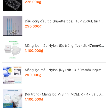
275.000₫
Đầu côn/ đầu típ (Pipette tips), 10-1250ul, túi 1000 cái, hãng LabSelect
250.000₫
Màng lọc mẫu Nylon tiệt trùng (Ny) đk 47mm/0.22µm-0.45µm, 4x25 chiếc/hộp, hãng Biosharp
1.100.000₫
Màng lọc mẫu Nylon (Ny) đk 13-50mm/0.22µm-0.45µm, 4x25 chiếc/hộp, hãng Biosharp
290.000₫
(Vô trùng) Màng lọc Vi Sinh (MCE), đk 47 và 50mm/0.8μm-0.22µm-0.45μm, 100 chiếc/hộp, Biosharp
1.100.000₫