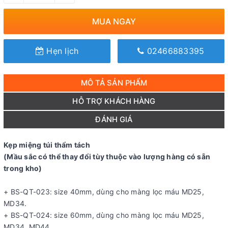
MUA NGAY
Hẹn lịch
02466883395
MÔ TẢ SẢN PHẨM
HỖ TRỢ KHÁCH HÀNG
ĐÁNH GIÁ
Kẹp miệng túi thẩm tách
(Mầu sắc có thể thay đổi tùy thuộc vào lượng hàng có sẵn
trong kho)
+ BS-QT-023: size 40mm, dùng cho màng lọc máu MD25,
MD34.
+ BS-QT-024: size 60mm, dùng cho màng lọc máu MD25,
MD34, MD44.