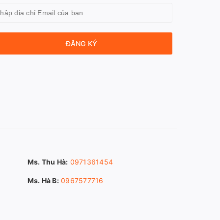
ĐĂNG KÝ
Ms. Thu Hà:
0971361454
Ms. Hà B:
0967577716