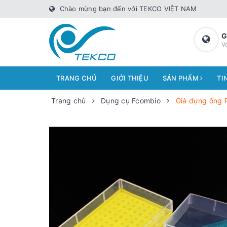
Chào mừng bạn đến với TEKCO VIỆT NAM
G
V
TRANG CHỦ
GIỚI THIỆU
SẢN PHẨM
TI
Trang chủ
Dụng cụ Fcombio
Giá đựng ống P