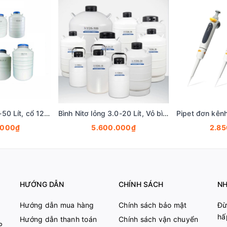
Bình Nitơ lỏng 30-50 Lít, cổ 125mm, Vỏ bình nito lỏng- Bình chứa khí nito lỏng, Fcombio
Bình Nitơ lỏng 3.0-20 Lít, Vỏ bình nito lỏng-Bình chứa khí nito lỏng, Fcombio
.000₫
5.600.000₫
2.8
HƯỚNG DẪN
CHÍNH SÁCH
NH
Hướng dẫn mua hàng
Chính sách bảo mật
Đừ
hấ
Hướng dẫn thanh toán
Chính sách vận chuyển
P.