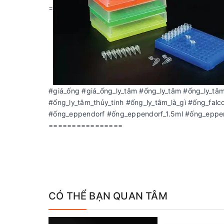
=
#giá_ống #giá_ống_ly_tâm #ống_ly_tâm #ống_ly_tâ
#ống_ly_tâm_thủy_tinh #ống_ly_tâm_là_gì #ống_fal
#ống_eppendorf #ống_eppendorf_1.5ml #ống_eppe
================
CÓ THỂ BẠN QUAN TÂM