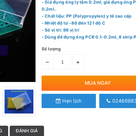
- Giá đựng ống ly tâm 0.2ml; giá đựng ống 
0.2ml..
- Chất liệu: PP (Polypropylen) y tế cao cấp
- Nhiệt độ từ -86 đến 121 độ C
- Số vị trí: 96 vị trí
- Dùng để đựng ống PCR 0.1-0.2ml, 8 strip 
Số lượng
–
+
MUA NGAY
Hẹn lịch
0246688
G
ĐÁNH GIÁ