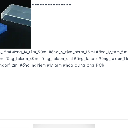
===============
m_15ml #ống_ly_tâm_50ml #ống_ly_tâm_nhựa_15ml #ống_ly_tâm_5m
con #ống_falcon_50ml #ống_falcon_5ml #ống_fancol #ống_falcon_1
ndorf_2ml #ống_nghiệm #ly_tâm #hộp_đựng_ống_PCR