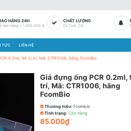
IAO HÀNG 24H
CHẤT LƯỢNG
ới đơn hàng > 1.000.000 đ
Có CoA, CO
N TỨC
LIÊN HỆ
CR 0.2ml, 96 vị trí, Mã: CTR1006, hãng FcomBio
Giá đựng ống PCR 0.2ml, 
trí, Mã: CTR1006, hãng
FcomBio
Thương hiệu:
Fcombio
Tình trạng:
Còn hàng
85.000₫