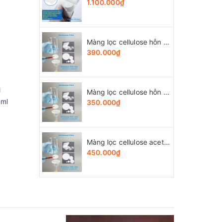
1.100.000₫
Màng lọc cellulose hỗn hợp (MCE) đk 13-50mm/0.45µm, 4x25 chiếc/hộp, hãng Biosharp
390.000₫
l
Màng lọc cellulose hỗn hợp (MCE) đk 13-50mm/0.22µm, 4x25 chiếc/hộp, hãng Biosharp
5ml
350.000₫
Màng lọc cellulose acetate (CA) đk 13-50mm/0.45µm, 4x25 chiếc/hộp, hãng Biosharp
450.000₫