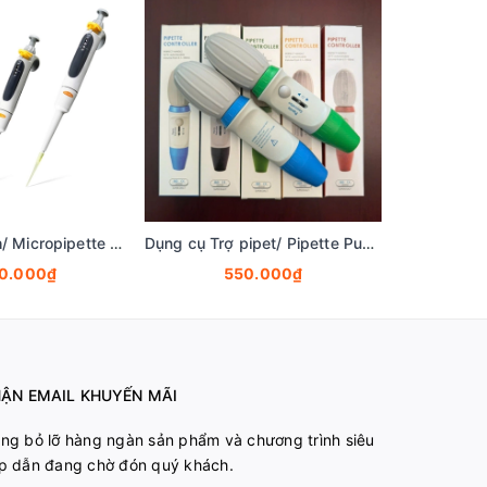
Pipet đơn kênh/ Micropipette một kênh, 1μl-10.000μl, 121°C, hãng Fcombio-USA
Dụng cụ Trợ pipet/ Pipette Pump/ Pipette Controller, dải hút 0.1mL-100mL, hãng Fcombio
50.000₫
550.000₫
ẬN EMAIL KHUYẾN MÃI
ng bỏ lỡ hàng ngàn sản phẩm và chương trình siêu
p dẫn đang chờ đón quý khách.