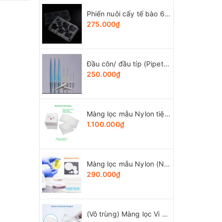
Phiến nuôi cấy tế bào 6 giếng, tiệt trùng 1 cái/túi (Cell Culture Plates), mã 07-6006, Biologix-USA
275.000₫
Đầu côn/ đầu típ (Pipette tips), 10-1250ul, túi 1000 cái, hãng LabSelect
250.000₫
Màng lọc mẫu Nylon tiệt trùng (Ny) đk 47mm/0.22µm-0.45µm, 4x25 chiếc/hộp, hãng Biosharp
1.100.000₫
Màng lọc mẫu Nylon (Ny) đk 13-50mm/0.22µm-0.45µm, 4x25 chiếc/hộp, hãng Biosharp
290.000₫
(Vô trùng) Màng lọc Vi Sinh (MCE), đk 47 và 50mm/0.8μm-0.22µm-0.45μm, 100 chiếc/hộp, Biosharp