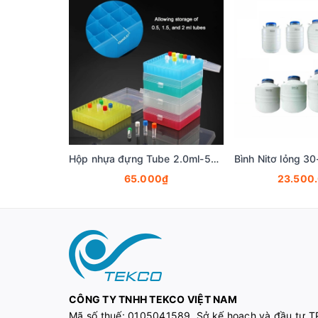
Hộp nhựa đựng Tube 2.0ml-5ml-15ml-50ml, 16-100 vị trí (Cryogenic Vial Box), hãng Fcombio
65.000₫
23.500
CÔNG TY TNHH TEKCO VIỆT NAM
Mã số thuế:
0105041589, Sở kế hoạch và đầu tư T