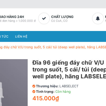
IAO HÀNG 24H
CHẤT LƯỢNG
ới đơn hàng > 1.000.000 đ
Có CoA, CO
N TỨC
LIÊN HỆ
g đáy chữ V/U trong suốt, 5 cái/ túi (deep well plate), hãng LAB
Đĩa 96 giếng đáy chữ V/U
trong suốt, 5 cái/ túi (dee
well plate), hãng LABSEL
Thương hiệu:
LABSELECT
Tình trạng:
Còn hàng
415.000₫