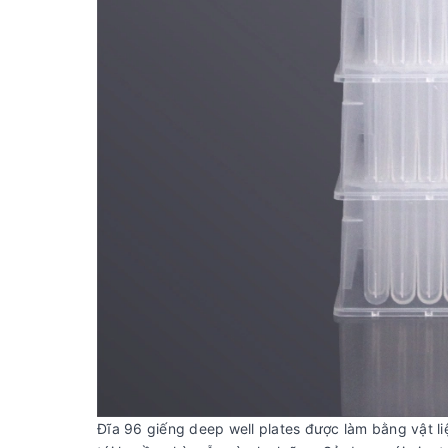
Đĩa 96 giếng deep well plates được làm bằng vật li