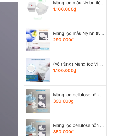
Màng lọc mẫu Nylon tiệt trùng (Ny) đk 47mm/0.22µm-0.45µm, 4x25 chiếc/hộp, hãng Biosharp
1.100.000₫
Màng lọc mẫu Nylon (Ny) đk 13-50mm/0.22µm-0.45µm, 4x25 chiếc/hộp, hãng Biosharp
290.000₫
(Vô trùng) Màng lọc Vi Sinh (MCE), đk 47 và 50mm/0.8μm-0.22µm-0.45μm, 100 chiếc/hộp, Biosharp
1.100.000₫
Màng lọc cellulose hỗn hợp (MCE) đk 13-50mm/0.45µm, 4x25 chiếc/hộp, hãng Biosharp
390.000₫
Màng lọc cellulose hỗn hợp (MCE) đk 13-50mm/0.22µm, 4x25 chiếc/hộp, hãng Biosharp
350.000₫