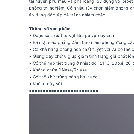
tái huyền phù mẫu và pha loãng. Sử dụng với pipet
phòng thí nghiệm. Có nhiều tùy chọn niêm phong 
áp dụng độc lập để tránh nhiễm chéo.
Thông số sản phẩm:
• Được sản xuất từ ​​vật liệu polypropylene
• Bề mặt siêu phẳng đảm bảo niêm phong đúng cá
• Có khả năng chống hóa chất tuyệt vời và có thể 
• Giếng đáy chữ V giúp giảm tình trạng giữ chất lỏ
• Có thể hấp tiệt trùng ở nhiệt độ 121℃, 20psi, 20 
• Không chứa DNase/RNase
• Có thể khử trùng bằng hơi nước
• Không gây sốt
=========================