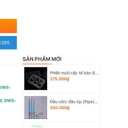
3395
SẢN PHẨM MỚI
Phiến nuôi cấy tế bào 6 giếng, tiệt trùng 1 cái/túi (Cell Culture Plates), mã 07-6006, Biologix-USA
275.000₫
 DWS-
S, DWS-
Đầu côn/ đầu típ (Pipette tips), 10-1250ul, túi 1000 cái, hãng LabSelect
250.000₫