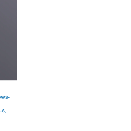
 DWS-
-S,