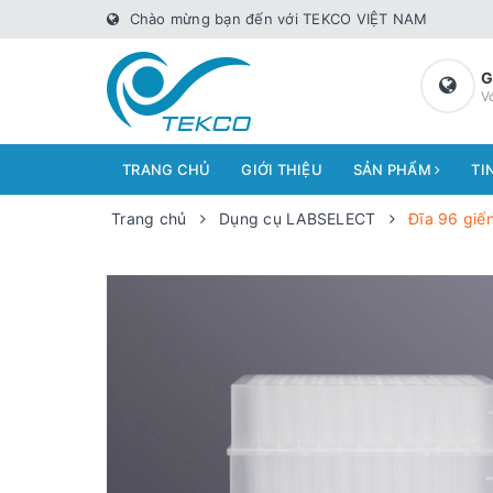
Chào mừng bạn đến với TEKCO VIỆT NAM
G
V
TRANG CHỦ
GIỚI THIỆU
SẢN PHẨM
TI
Trang chủ
Dụng cụ LABSELECT
Đĩa 96 giến