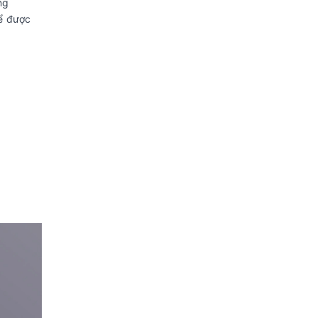
ng
ể được