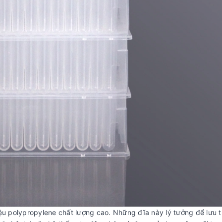
ệu polypropylene chất lượng cao. Những đĩa này lý tưởng để lưu 