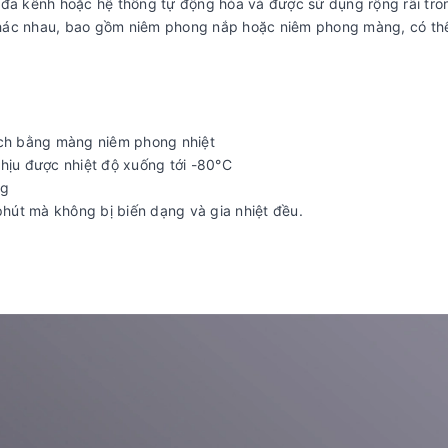
 đa kênh hoặc hệ thống tự động hóa và được sử dụng rộng rãi tro
khác nhau, bao gồm niêm phong nắp hoặc niêm phong màng, có th
ch bằng màng niêm phong nhiệt
chịu được nhiệt độ xuống tới -80°C
ng
phút mà không bị biến dạng và gia nhiệt đều.