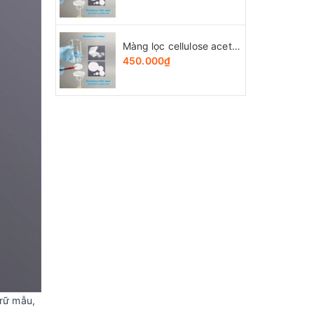
Màng lọc cellulose acetate (CA) đk 13-50mm/0.45µm, 4x25 chiếc/hộp, hãng Biosharp
450.000₫
trữ mẫu,