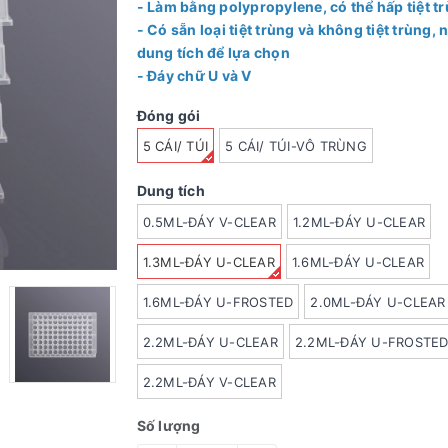
- Làm bằng polypropylene, có thể hấp tiệt t
- Có sẵn loại tiệt trùng và không tiệt trùng, 
dung tích để lựa chọn
- Đáy chữ U và V
Đóng gói
5 CÁI/ TÚI
5 CÁI/ TÚI-VÔ TRÙNG
Dung tích
0.5ML-ĐÁY V-CLEAR
1.2ML-ĐÁY U-CLEAR
1.3ML-ĐÁY U-CLEAR
1.6ML-ĐÁY U-CLEAR
1.6ML-ĐÁY U-FROSTED
2.0ML-ĐÁY U-CLEAR
2.2ML-ĐÁY U-CLEAR
2.2ML-ĐÁY U-FROSTE
2.2ML-ĐÁY V-CLEAR
Số lượng