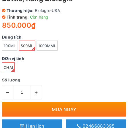
Thương hiệu:
Biologix-USA
Tình trạng:
Còn hàng
850.000₫
Dung tích
100ML
500ML
1000MML
ĐƠn vị tính
CHAI
Số lượng
–
+
MUA NGAY
Hẹn lịch
02466883395