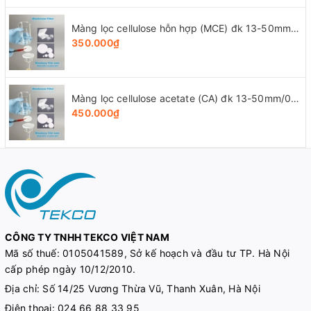
Màng lọc cellulose hỗn hợp (MCE) đk 13-50mm/0.22µm, 4x25 chiếc/hộp, hãng Biosharp
350.000₫
Màng lọc cellulose acetate (CA) đk 13-50mm/0.45µm, 4x25 chiếc/hộp, hãng Biosharp
450.000₫
CÔNG TY TNHH TEKCO VIỆT NAM
Mã số thuế:
0105041589, Sở kế hoạch và đầu tư TP. Hà Nội
cấp phép ngày 10/12/2010.
Địa chỉ: Số 14/25 Vương Thừa Vũ, Thanh Xuân, Hà Nội
Điện thoại:
024 66 88 33 95