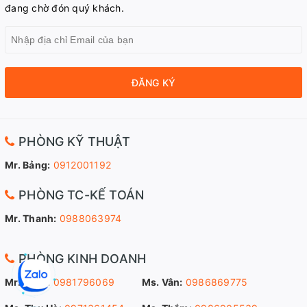
đang chờ đón quý khách.
ĐĂNG KÝ
PHÒNG KỸ THUẬT
Mr. Bảng:
0912001192
PHÒNG TC-KẾ TOÁN
Mr. Thanh:
0988063974
PHÒNG KINH DOANH
Mr. Sang:
0981796069
Ms. Vân:
0986869775