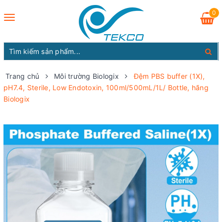
0
Toggle
navigation
Trang chủ
Môi trường Biologix
Đệm PBS buffer (1X),
pH7.4, Sterile, Low Endotoxin, 100ml/500mL/1L/ Bottle, hãng
Biologix