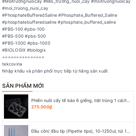
#Môitrườngnuôicấy #Môi_trường_nuôi_cấy #moitruongnuoicay
#moi_truong_nuoi_cay
#PhosphateBufferedSaline #Phosphate_Buffered_Saline
#phosphatebufferedsaline #phosphate_buffered_saline
#PBS-100 #pbs-100
#PBS-500 #pbs-500
#PBS-1000 #pbs-1000
#BIOLOGIX #biologix
===============
tekcovina
Nhập khẩu và phân phối trực tiếp từ hãng sản xuất
SẢN PHẨM MỚI
Phiến nuôi cấy tế bào 6 giếng, tiệt trùng 1 cái/túi (Cell Culture Plates), mã 07-6006, Biologix-USA
275.000₫
Đầu côn/ đầu típ (Pipette tips), 10-1250ul, túi 1000 cái, hãng LabSelect