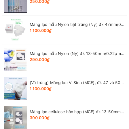
250.000₫
Màng lọc mẫu Nylon tiệt trùng (Ny) đk 47mm/0.22µm-0.45µm, 4x25 chiếc/hộp, hãng Biosharp
1.100.000₫
Màng lọc mẫu Nylon (Ny) đk 13-50mm/0.22µm-0.45µm, 4x25 chiếc/hộp, hãng Biosharp
290.000₫
(Vô trùng) Màng lọc Vi Sinh (MCE), đk 47 và 50mm/0.8μm-0.22µm-0.45μm, 100 chiếc/hộp, Biosharp
1.100.000₫
Màng lọc cellulose hỗn hợp (MCE) đk 13-50mm/0.45µm, 4x25 chiếc/hộp, hãng Biosharp
390.000₫