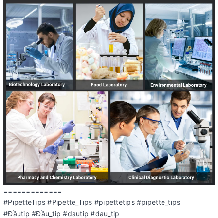
=============
#PipetteTips #Pipette_Tips #pipettetips #pipette_tips
#Đầutip #Đầu_tip #dautip #dau_tip