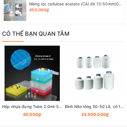
Màng lọc cellulose acetate (CA) đk 13-50mm/0.45µm, 4x25 chiếc/hộp, hãng Biosharp
450.000₫
CÓ THỂ BẠN QUAN TÂM
Hộp nhựa đựng Tube 2.0ml-5ml-15ml-50ml, 16-100 vị trí (Cryogenic Vial Box), hãng Fcombio
Bình Nitơ lỏng 30-50 Lít, cổ 125mm, Vỏ bình nito lỏng- Bình chứa khí nito lỏng, Fcombio
65.000₫
23.500.000₫