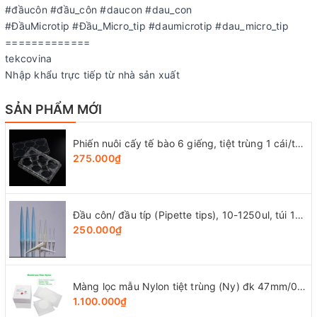
#đầucôn #đầu_côn #daucon #dau_con
#ĐầuMicrotip #Đầu_Micro_tip #daumicrotip #dau_micro_tip
=============
tekcovina
Nhập khẩu trực tiếp từ nhà sản xuất
SẢN PHẨM MỚI
Phiến nuôi cấy tế bào 6 giếng, tiệt trùng 1 cái/túi (Cell Culture Plates), mã 07-6006, Biologix-USA
275.000₫
Đầu côn/ đầu típ (Pipette tips), 10-1250ul, túi 1000 cái, hãng LabSelect
250.000₫
Màng lọc mẫu Nylon tiệt trùng (Ny) đk 47mm/0.22µm-0.45µm, 4x25 chiếc/hộp, hãng Biosharp
1.100.000₫