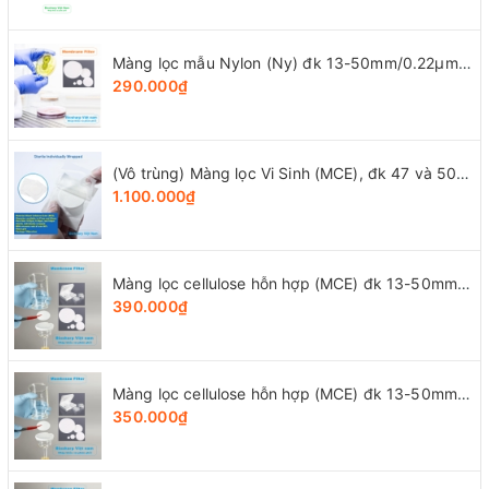
Màng lọc mẫu Nylon (Ny) đk 13-50mm/0.22µm-0.45µm, 4x25 chiếc/hộp, hãng Biosharp
290.000₫
(Vô trùng) Màng lọc Vi Sinh (MCE), đk 47 và 50mm/0.8μm-0.22µm-0.45μm, 100 chiếc/hộp, Biosharp
1.100.000₫
Màng lọc cellulose hỗn hợp (MCE) đk 13-50mm/0.45µm, 4x25 chiếc/hộp, hãng Biosharp
390.000₫
Màng lọc cellulose hỗn hợp (MCE) đk 13-50mm/0.22µm, 4x25 chiếc/hộp, hãng Biosharp
350.000₫