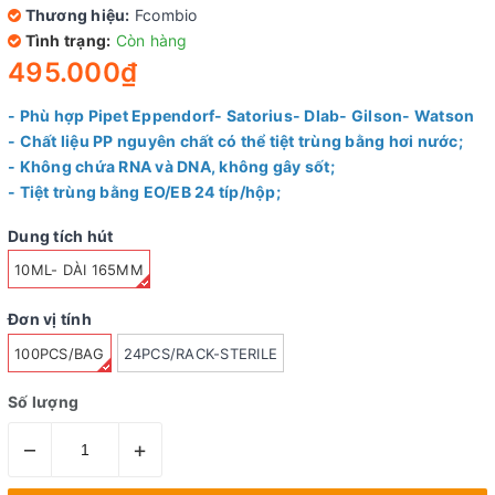
Thương hiệu:
Fcombio
Tình trạng:
Còn hàng
495.000₫
- Phù hợp Pipet Eppendorf- Satorius- Dlab- Gilson- Watson
- Chất liệu PP nguyên chất có thể tiệt trùng bằng hơi nước;
- Không chứa RNA và DNA, không gây sốt;
- Tiệt trùng bằng EO/EB 24 típ/hộp;
Dung tích hút
10ML- DÀI 165MM
Đơn vị tính
100PCS/BAG
24PCS/RACK-STERILE
Số lượng
–
+