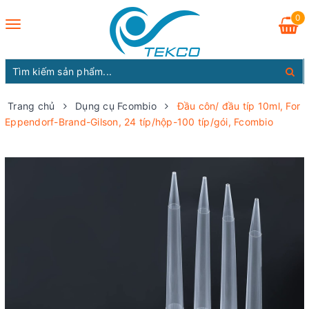
0
Toggle
navigation
Trang chủ
Dụng cụ Fcombio
Đầu côn/ đầu típ 10ml, For
Eppendorf-Brand-Gilson, 24 típ/hộp-100 típ/gói, Fcombio