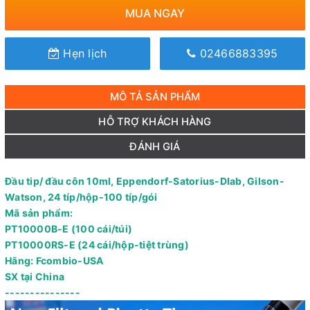
MUA NGAY
Hẹn lịch
02466883395
MÔ TẢ SẢN PHẨM
HỖ TRỢ KHÁCH HÀNG
ĐÁNH GIÁ
Đầu tip/ đầu côn 10ml, Eppendorf-Satorius-Dlab, Gilson-
Watson, 24 típ/hộp-100 típ/gói
Mã sản phẩm:
PT10000B-E (100 cái/túi)
PT10000RS-E (24 cái/hộp-tiệt trùng)
Hãng: Fcombio-USA
SX tại China
---------------