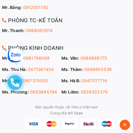
Mr. Bảng:
0912001192
PHÒNG TC-KẾ TOÁN
Mr. Thanh:
0988063974
PHÒNG KINH DOANH
Mr. Sang:
0981796069
Ms. Vân:
0986869775
Ms. Thu Hà:
0971361454
Ms. Thắm:
0986905539
Mr. Linh:
0967315005
Ms. Hà B:
0967577716
Ms. Phương:
0963845794
Mr Liêm:
0936353379
Bản quyền thuộc về Tekco Việt nam
Cung cấp bởi
Sapo