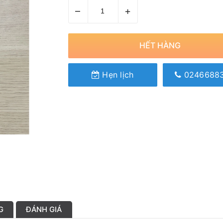
–
+
HẾT HÀNG
Hẹn lịch
0246688
G
ĐÁNH GIÁ