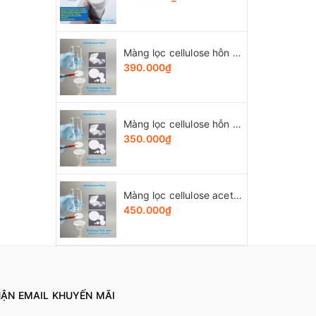
Màng lọc cellulose hỗn hợp (MCE) đk 13-50mm/0.45µm, 4x25 chiếc/hộp, hãng Biosharp
390.000₫
Màng lọc cellulose hỗn hợp (MCE) đk 13-50mm/0.22µm, 4x25 chiếc/hộp, hãng Biosharp
350.000₫
Màng lọc cellulose acetate (CA) đk 13-50mm/0.45µm, 4x25 chiếc/hộp, hãng Biosharp
450.000₫
ẬN EMAIL KHUYẾN MÃI