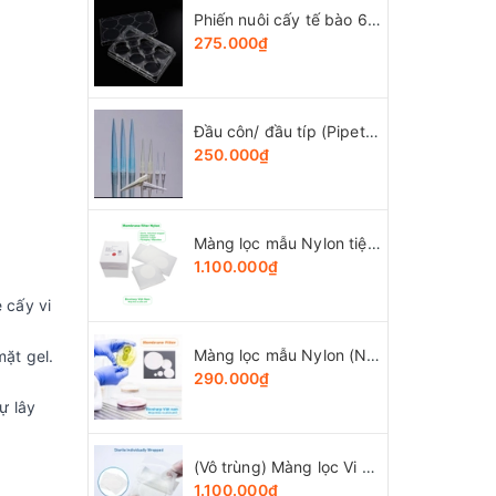
Phiến nuôi cấy tế bào 6 giếng, tiệt trùng 1 cái/túi (Cell Culture Plates), mã 07-6006, Biologix-USA
275.000₫
Đầu côn/ đầu típ (Pipette tips), 10-1250ul, túi 1000 cái, hãng LabSelect
250.000₫
Màng lọc mẫu Nylon tiệt trùng (Ny) đk 47mm/0.22µm-0.45µm, 4x25 chiếc/hộp, hãng Biosharp
1.100.000₫
 cấy vi
Màng lọc mẫu Nylon (Ny) đk 13-50mm/0.22µm-0.45µm, 4x25 chiếc/hộp, hãng Biosharp
ặt gel.
290.000₫
ự lây
(Vô trùng) Màng lọc Vi Sinh (MCE), đk 47 và 50mm/0.8μm-0.22µm-0.45μm, 100 chiếc/hộp, Biosharp
1.100.000₫