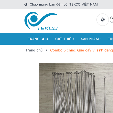
Chào mừng bạn đến với TEKCO VIỆT NAM
G
V
TRANG CHỦ
GIỚI THIỆU
SẢN PHẨM
TI
Trang chủ
Combo 5 chiếc Que cấy vi sinh dạng 