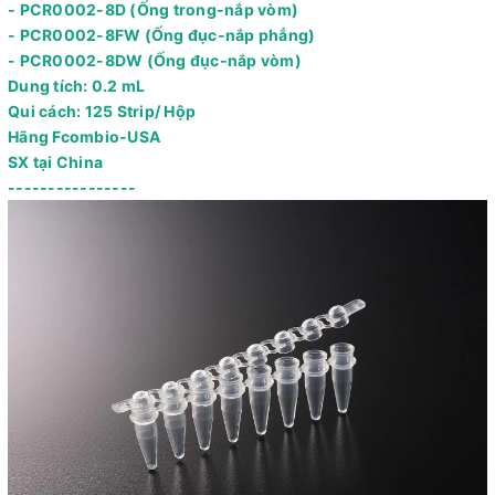
- PCR0002-8D (Ống trong-nắp vòm)
- PCR0002-8FW (Ống đục-nắp phẳng)
- PCR0002-8DW (Ống đục-nắp vòm)
Dung tích: 0.2 mL
Qui cách: 125 Strip/ Hộp
Hãng Fcombio-USA
SX tại China
----------------