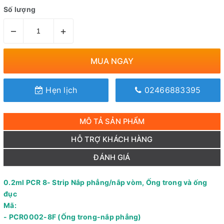
Số lượng
–
+
MUA NGAY
Hẹn lịch
02466883395
MÔ TẢ SẢN PHẨM
HỖ TRỢ KHÁCH HÀNG
ĐÁNH GIÁ
0.2ml PCR 8- Strip Nắp phẳng/nắp vòm, Ống trong và ống
đục
Mã:
- PCR0002-8F (Ống trong-nắp phẳng)