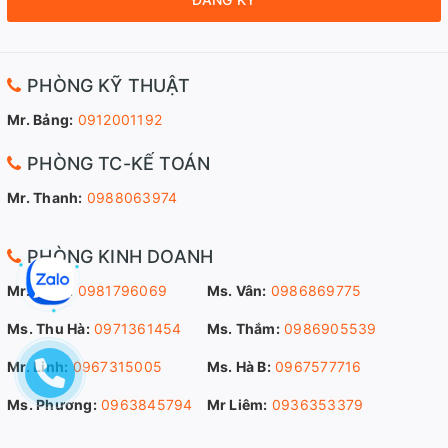
PHÒNG KỸ THUẬT
Mr. Bảng:
0912001192
PHÒNG TC-KẾ TOÁN
Mr. Thanh:
0988063974
PHÒNG KINH DOANH
Mr. Sang:
0981796069
Ms. Vân:
0986869775
Ms. Thu Hà:
0971361454
Ms. Thắm:
0986905539
Mr. Linh:
0967315005
Ms. Hà B:
0967577716
Ms. Phương:
0963845794
Mr Liêm:
0936353379