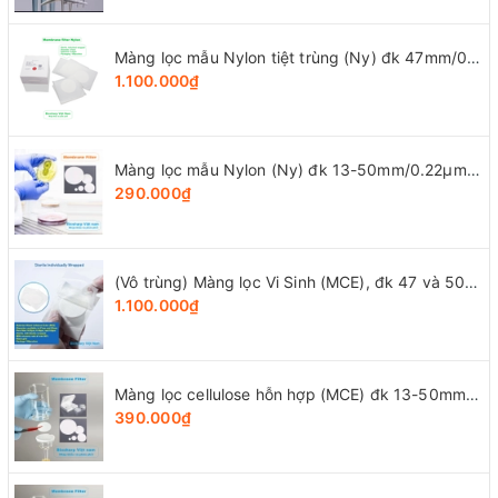
Màng lọc mẫu Nylon tiệt trùng (Ny) đk 47mm/0.22µm-0.45µm, 4x25 chiếc/hộp, hãng Biosharp
1.100.000₫
Màng lọc mẫu Nylon (Ny) đk 13-50mm/0.22µm-0.45µm, 4x25 chiếc/hộp, hãng Biosharp
290.000₫
(Vô trùng) Màng lọc Vi Sinh (MCE), đk 47 và 50mm/0.8μm-0.22µm-0.45μm, 100 chiếc/hộp, Biosharp
1.100.000₫
Màng lọc cellulose hỗn hợp (MCE) đk 13-50mm/0.45µm, 4x25 chiếc/hộp, hãng Biosharp
390.000₫