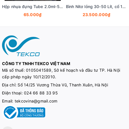
Hộp nhựa đựng Tube 2.0ml-5ml-15ml-50ml, 16-100 vị trí (Cryogenic Vial Box), hãng Fcombio
Bình Nitơ lỏng 30-50 Lít, cổ 125mm, Vỏ bình nito lỏng- Bình chứa khí nito lỏng, Fcombio
65.000₫
23.500.000₫
CÔNG TY TNHH TEKCO VIỆT NAM
Mã số thuế:
0105041589, Sở kế hoạch và đầu tư TP. Hà Nội
cấp phép ngày 10/12/2010.
Địa chỉ: Số 14/25 Vương Thừa Vũ, Thanh Xuân, Hà Nội
Điện thoại:
024 66 88 33 95
Email:
tekcovina@gmail.com