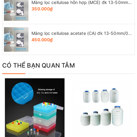
Màng lọc cellulose hỗn hợp (MCE) đk 13-50mm/0.22µm, 4x25 chiếc/hộp, hãng Biosharp
350.000₫
Màng lọc cellulose acetate (CA) đk 13-50mm/0.45µm, 4x25 chiếc/hộp, hãng Biosharp
450.000₫
CÓ THỂ BẠN QUAN TÂM