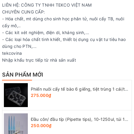
LIÊN HỆ: CÔNG TY TNHH TEKCO VIỆT NAM
CHUYÊN CUNG CẤP:
- Hóa chất, mt dùng cho sinh học phân tử, nuôi cấy TB, nuôi
cấy mô,..
- Các kit xét nghiệm, điện di, kháng sinh,...
- Các loại hóa chất tinh khiết, thiết bị dụng cụ vật tư tiêu hao
dùng cho PTN,...
tekcovina
Nhập khẩu trực tiếp từ nhà sản xuất
SẢN PHẨM MỚI
Phiến nuôi cấy tế bào 6 giếng, tiệt trùng 1 cái/túi (Cell Culture Plates), mã 07-6006, Biologix-USA
275.000₫
Đầu côn/ đầu típ (Pipette tips), 10-1250ul, túi 1000 cái, hãng LabSelect
250.000₫